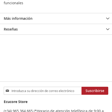
funcionales
Más información
Reseñas
Inscríbase
Suscribirse
a
nuestro
Ecucore Store
boletín
de
(+34) 965 364 665 (*Horario de atención telefónica de 9:00 a