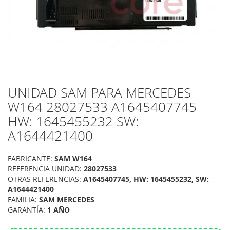
UNIDAD SAM PARA MERCEDES
Saltar
al
W164 28027533 A1645407745
comienzo
HW: 1645455232 SW:
de
la
A1644421400
galería
de
FABRICANTE:
SAM W164
imágenes
REFERENCIA UNIDAD:
28027533
OTRAS REFERENCIAS:
A1645407745, HW: 1645455232, SW:
A1644421400
FAMILIA:
SAM MERCEDES
GARANTÍA:
1 AÑO