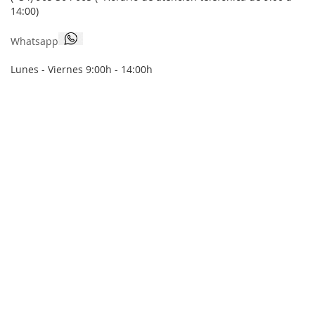
noticias:
14:00)
Whatsapp
Lunes - Viernes 9:00h - 14:00h