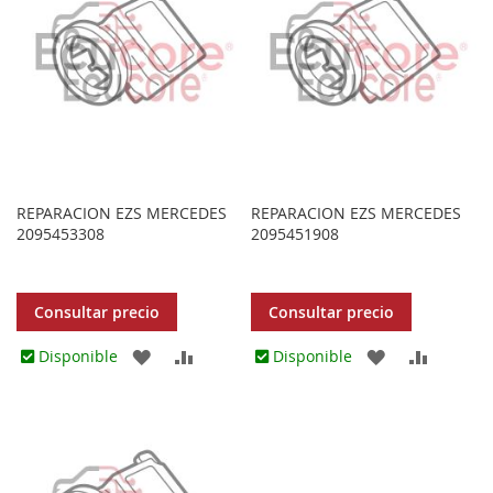
REPARACION EZS MERCEDES
REPARACION EZS MERCEDES
2095453308
2095451908
Consultar precio
Consultar precio
AGREGAR
AÑADIR
AGREGAR
AÑADIR
Disponible
Disponible
A
PARA
A
PARA
LOS
COMPARAR
LOS
COMPA
FAVORITOS
FAVORITOS