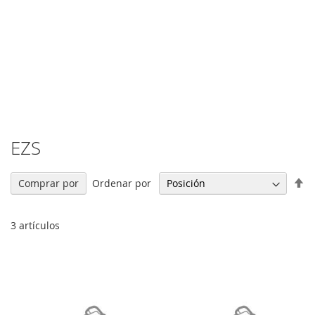
EZS
Fi
Ordenar por
Comprar por
Di
De
3
artículos