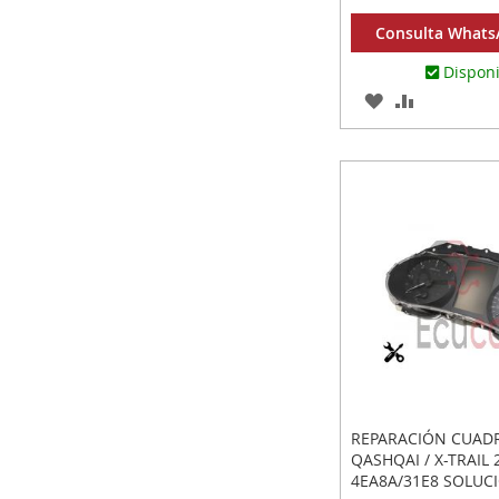
Consulta WhatsA
Dispon
AGREGAR
AÑADIR
A
PARA
LOS
COMPARA
FAVORITOS
REPARACIÓN CUAD
QASHQAI / X-TRAIL
4EA8A/31E8 SOLUC