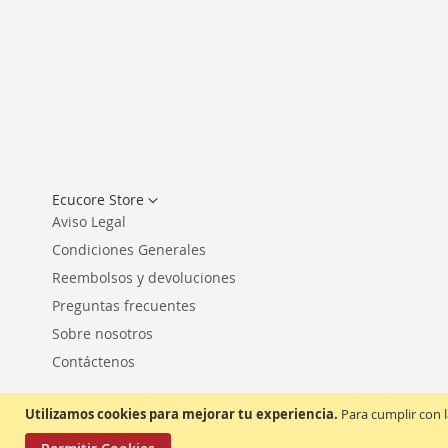
Seleccionar
Ecucore Store
tienda
Aviso Legal
Condiciones Generales
Reembolsos y devoluciones
Preguntas frecuentes
Sobre nosotros
Contáctenos
Utilizamos cookies para mejorar tu experiencia.
Para cumplir con l