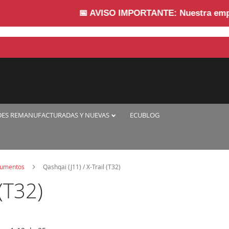
📅
AVISO IMPORTANTE:
Nuestra empresa per
DES REMANUFACTURADAS Y NUEVAS
ECUBLOG
trumentos
Qashqai (J11) / X-Trail (T32)
 (T32)