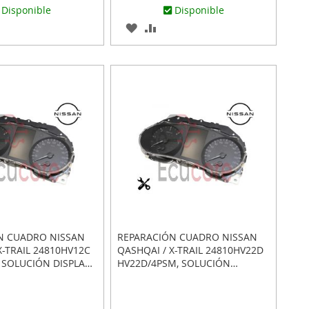
Disponible
Disponible
AR
ADIR
AGREGAR
AÑADIR
RA
A
PARA
MPARAR
LOS
COMPARAR
ITOS
FAVORITOS
N CUADRO NISSAN
REPARACIÓN CUADRO NISSAN
X-TRAIL 24810HV12C
QASHQAI / X-TRAIL 24810HV22D
 SOLUCIÓN DISPLAY
HV22D/4PSM, SOLUCIÓN
 O APAGADO
DISPLAY EN BLANCO O APAGADO