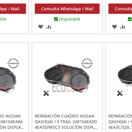
pp / Mail
Consulta WhatsApp / Mail
Consult
ible
Disponible
AGREGAR
AÑADIR
AGREG
AÑ
A
PARA
A
PA
R
LOS
COMPARAR
LOS
CO
FAVORITOS
FAVOR
RO NISSAN
REPARACIÓN CUADRO NISSAN
REPARACIÓ
 248104EA8A
QASHQAI / X-TRAIL 248104EA5D
QASHQAI / 
IÓN DISPLAY
4EA5D/MSC3 SOLUCIÓN DISPLAY
4EA3C/SJ3L