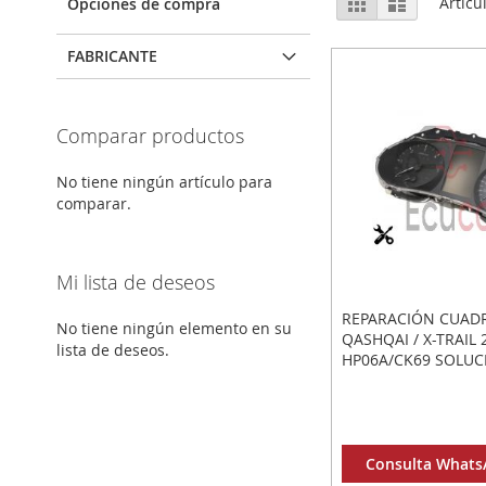
Parrilla
Lista
Artícu
Opciones de compra
como
FABRICANTE
Comparar productos
No tiene ningún artículo para
comparar.
Mi lista de deseos
REPARACIÓN CUAD
No tiene ningún elemento en su
QASHQAI / X-TRAIL
lista de deseos.
HP06A/CK69 SOLUC
EN BLANCO O APA
Consulta WhatsA