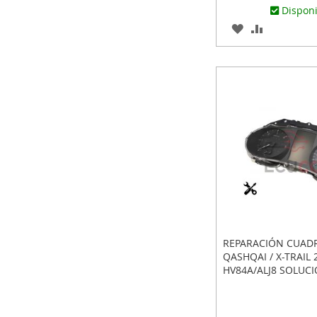
Dispon
AGREGAR
AÑADIR
A
PARA
LOS
COMPARA
FAVORITOS
REPARACIÓN CUAD
QASHQAI / X-TRAIL
HV84A/ALJ8 SOLUCI
EN BLANCO O APA