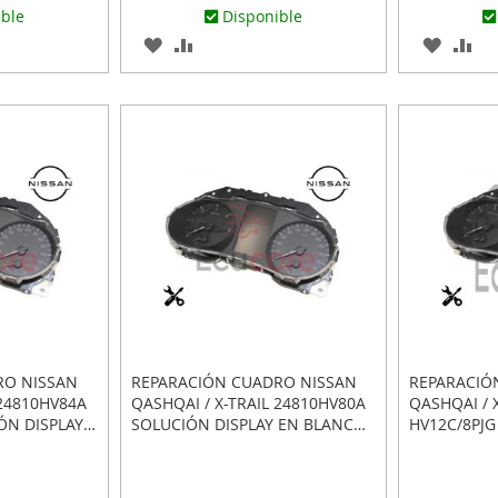
ible
Disponible
AGREGAR
AÑADIR
AGREG
AÑ
A
PARA
A
PA
R
LOS
COMPARAR
LOS
CO
FAVORITOS
FAVOR
RO NISSAN
REPARACIÓN CUADRO NISSAN
REPARACIÓ
 24810HV84A
QASHQAI / X-TRAIL 24810HV80A
QASHQAI / 
ÓN DISPLAY
SOLUCIÓN DISPLAY EN BLANCO
HV12C/8PJG
GADO
O APAGADO
EN BLANCO