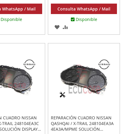
a WhatsApp / Mail
Consulta WhatsApp / Mail
Disponible
Disponible
AR
ADIR
AGREGAR
AÑADIR
RA
A
PARA
MPARAR
LOS
COMPARAR
ITOS
FAVORITOS
N CUADRO NISSAN
REPARACIÓN CUADRO NISSAN
X-TRAIL 248104EA3C
QASHQAI / X-TRAIL 248104EA3A
 SOLUCIÓN DISPLAY
4EA3A/MPME SOLUCIÓN