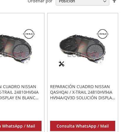
Ordenar por
Direcci
Descen
N CUADRO NISSAN
REPARACIÓN CUADRO NISSAN
X-TRAIL 24810HV04A
QASHQAI / X-TRAIL 24810HV94A
DISPLAY EN BLANCO
HV94A/QV3D SOLUCIÓN DISPLAY
EN BLANCO O APAGADO
a WhatsApp / Mail
Consulta WhatsApp / Mail