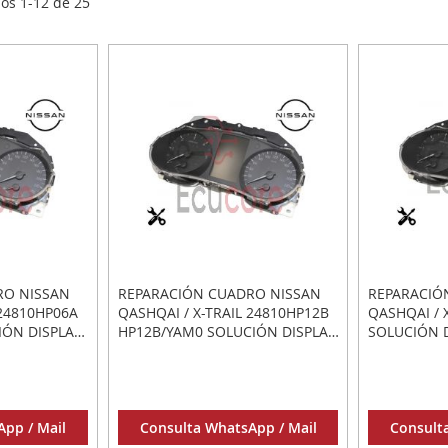
los
1
-
12
de
25
RO NISSAN
REPARACIÓN CUADRO NISSAN
REPARACIÓ
 24810HP06A
QASHQAI / X-TRAIL 24810HP12B
QASHQAI / 
IÓN DISPLAY
HP12B/YAM0 SOLUCIÓN DISPLAY
SOLUCIÓN 
GADO
EN BLANCO O APAGADO
O APAGADO
pp / Mail
Consulta WhatsApp / Mail
Consult