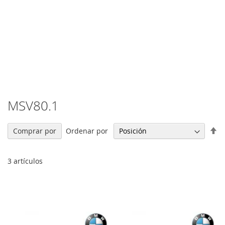
MSV80.1
Fi
Ordenar por
Comprar por
Di
De
3
artículos