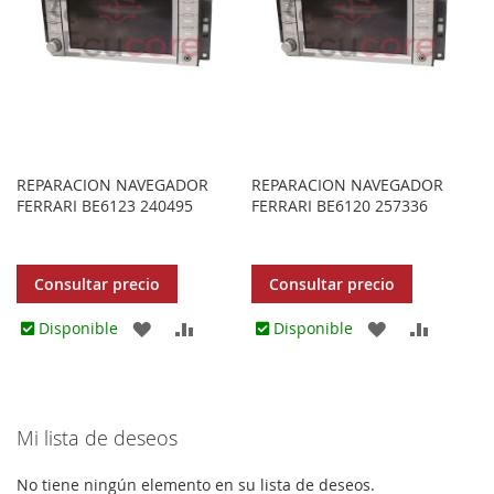
REPARACION NAVEGADOR
REPARACION NAVEGADOR
FERRARI BE6123 240495
FERRARI BE6120 257336
Consultar precio
Consultar precio
AGREGAR
AÑADIR
AGREGAR
AÑADIR
Disponible
Disponible
A
PARA
A
PARA
LOS
COMPARAR
LOS
COMPA
Mi lista de deseos
FAVORITOS
FAVORITOS
No tiene ningún elemento en su lista de deseos.