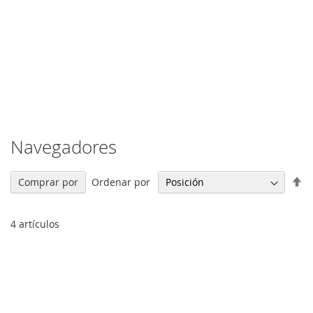
Navegadores
Fi
Ordenar por
Comprar por
Di
De
4
artículos