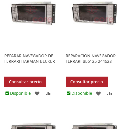
REPARAR NAVEGADOR DE
REPARACION NAVEGADOR
FERRARI HARMAN BECKER
FERRARI BE6125 244628
Consultar precio
Consultar precio
AGREGAR
AÑADIR
AGREGAR
AÑADIR
Disponible
Disponible
A
PARA
A
PARA
LOS
COMPARAR
LOS
COMPA
FAVORITOS
FAVORITOS