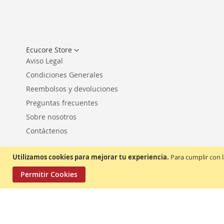
Seleccionar
Ecucore Store
tienda
Aviso Legal
Condiciones Generales
Reembolsos y devoluciones
Preguntas frecuentes
Sobre nosotros
Contáctenos
Utilizamos cookies para mejorar tu experiencia.
Para cumplir con l
Permitir Cookies