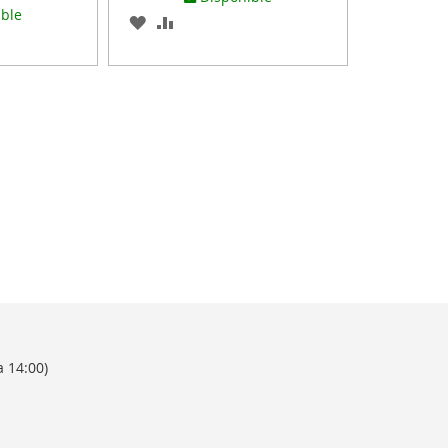
ible
AGREGAR
AÑADIR
A
PARA
LOS
COMPARAR
R
FAVORITOS
a 14:00)