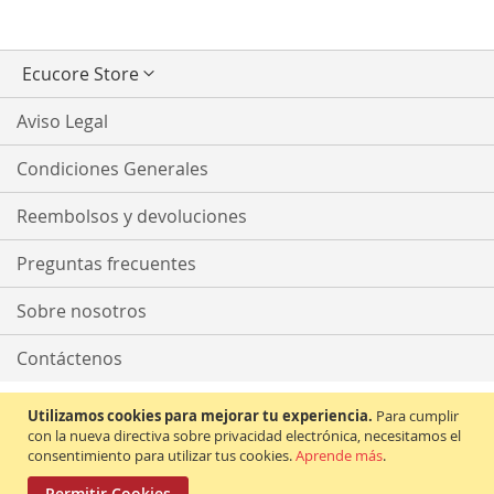
Seleccionar
Ecucore Store
tienda
Aviso Legal
Condiciones Generales
Reembolsos y devoluciones
Preguntas frecuentes
Sobre nosotros
Contáctenos
Utilizamos cookies para mejorar tu experiencia.
Para cumplir
con la nueva directiva sobre privacidad electrónica, necesitamos el
consentimiento para utilizar tus cookies.
Aprende más
.
Permitir Cookies