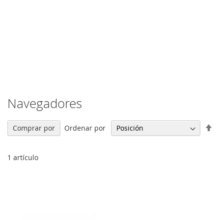
Navegadores
Fi
Ordenar por
Comprar por
Di
De
1
artículo