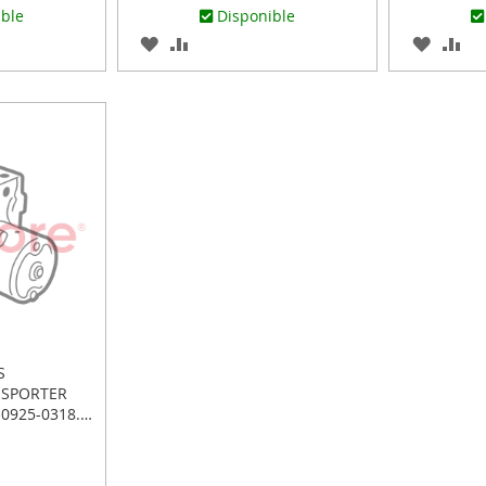
ible
Disponible
AGREGAR
AÑADIR
AGREG
AÑ
A
PARA
A
PA
R
LOS
COMPARAR
LOS
CO
FAVORITOS
FAVOR
S
NSPORTER
.0925-0318.3
04-0312.4