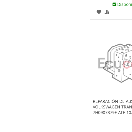
Dispon
AGREGAR
AÑADIR
A
PARA
LOS
COMPARA
FAVORITOS
REPARACIÓN DE AB
VOLKSWAGEN TRA
7H0907379E ATE 10
10092503183 10.02
10020403124