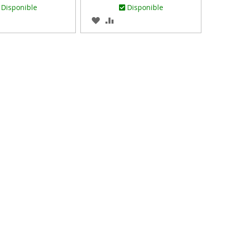
Disponible
Disponible
AR
ADIR
AGREGAR
AÑADIR
RA
A
PARA
MPARAR
LOS
COMPARAR
ITOS
FAVORITOS