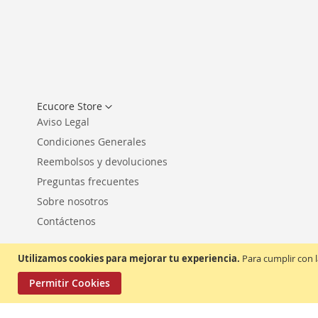
Seleccionar
Ecucore Store
tienda
Aviso Legal
Condiciones Generales
Reembolsos y devoluciones
Preguntas frecuentes
Sobre nosotros
Contáctenos
Utilizamos cookies para mejorar tu experiencia.
Para cumplir con l
Permitir Cookies