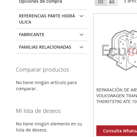
Parrilla
Lista
5
artíc
Opciones de compra
como
REFERENCIAS PARTE HIDRÁ
ULICA
FABRICANTE
FAMILIAS RELACIONADAS
Comparar productos
No tiene ningún artículo para
comparar.
REPARACIÓN DE AB
VOLKSWAGEN TRA
7H0907379G ATE 10
10092503193 10.02
Mi lista de deseos
10020403134
No tiene ningún elemento en su
lista de deseos.
Consulta WhatsA