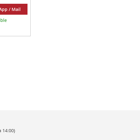
pp / Mail
ible
R
a 14:00)