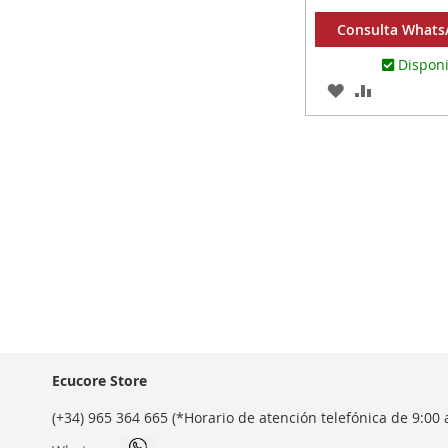
Consulta WhatsA
Dispon
AGREGAR
AÑADIR
A
PARA
LOS
COMPARA
FAVORITOS
Ecucore Store
(+34) 965 364 665 (*Horario de atención telefónica de 9:00 