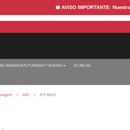
📅
AVISO IMPORTANTE:
Nuestra empre
DES REMANUFACTURADAS Y NUEVAS
ECUBLOG
kswagen)
ABS
ATE MK25