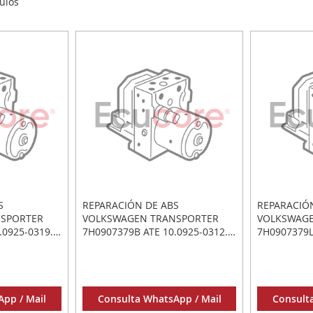
ulos
S
REPARACIÓN DE ABS
REPARACIÓ
NSPORTER
VOLKSWAGEN TRANSPORTER
VOLKSWAGE
.0925-0319.3
7H0907379B ATE 10.0925-0312.3
7H0907379L
04-0313.4
10092503123 10.0204-0311.4
1009250338
10020403114
1002040307
pp / Mail
Consulta WhatsApp / Mail
Consult