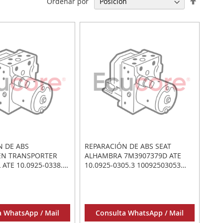
Ordenar por
Direcci
Descen
N DE ABS
REPARACIÓN DE ABS SEAT
N TRANSPORTER
ALHAMBRA 7M3907379D ATE
 ATE 10.0925-0338.3
10.0925-0305.3 10092503053
3 10.0204-0307.4
10.0204-0365.4 10020403654
4
a WhatsApp / Mail
Consulta WhatsApp / Mail