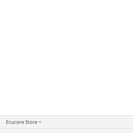
Seleccionar
Ecucore Store
tienda