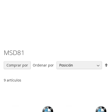
MSD81
Fi
Ordenar por
Comprar por
Di
De
9
artículos