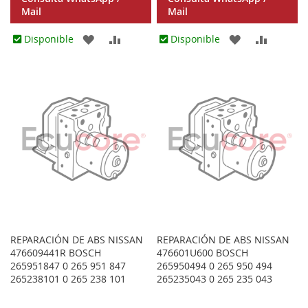
Mail
Mail
AGREGAR
AÑADIR
AGREGAR
AÑADIR
Disponible
Disponible
A
PARA
A
PARA
LOS
COMPARAR
LOS
COMPA
FAVORITOS
FAVORITOS
REPARACIÓN DE ABS NISSAN
REPARACIÓN DE ABS NISSAN
476609441R BOSCH
476601U600 BOSCH
265951847 0 265 951 847
265950494 0 265 950 494
265238101 0 265 238 101
265235043 0 265 235 043