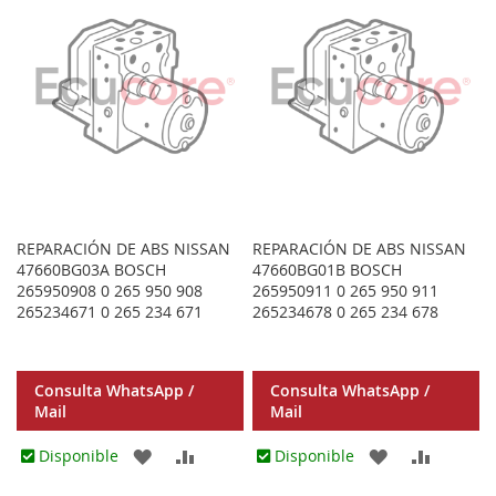
LOS
COMPA
FAVORITOS
FAVORITOS
REPARACIÓN DE ABS NISSAN
REPARACIÓN DE ABS NISSAN
47660BG03A BOSCH
47660BG01B BOSCH
265950908 0 265 950 908
265950911 0 265 950 911
265234671 0 265 234 671
265234678 0 265 234 678
Consulta WhatsApp /
Consulta WhatsApp /
Mail
Mail
AGREGAR
AÑADIR
AGREGAR
AÑADIR
Disponible
Disponible
A
PARA
A
PARA