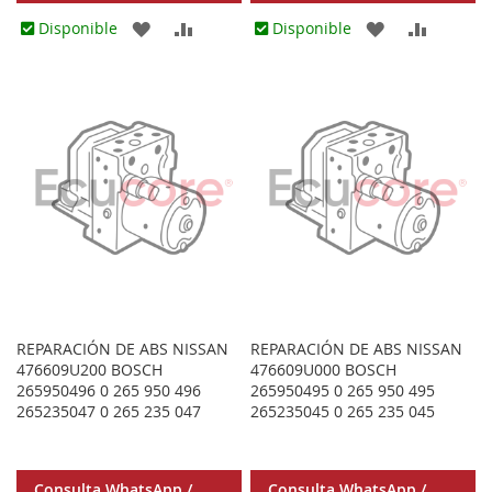
AGREGAR
AÑADIR
AGREGAR
AÑADIR
Disponible
Disponible
A
PARA
A
PARA
LOS
COMPARAR
LOS
COMPA
FAVORITOS
FAVORITOS
REPARACIÓN DE ABS NISSAN
REPARACIÓN DE ABS NISSAN
476609U200 BOSCH
476609U000 BOSCH
265950496 0 265 950 496
265950495 0 265 950 495
265235047 0 265 235 047
265235045 0 265 235 045
Consulta WhatsApp /
Consulta WhatsApp /