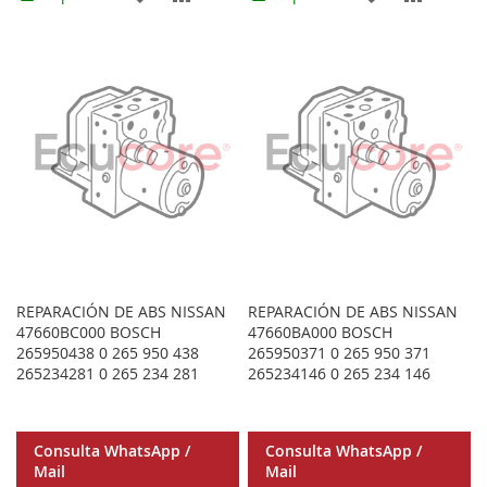
A
PARA
A
PARA
LOS
COMPARAR
LOS
COMPA
FAVORITOS
FAVORITOS
REPARACIÓN DE ABS NISSAN
REPARACIÓN DE ABS NISSAN
47660BC000 BOSCH
47660BA000 BOSCH
265950438 0 265 950 438
265950371 0 265 950 371
265234281 0 265 234 281
265234146 0 265 234 146
Consulta WhatsApp /
Consulta WhatsApp /
Mail
Mail