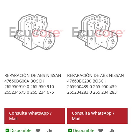
LOS
COMPARAR
LOS
COMPA
FAVORITOS
FAVORITOS
REPARACIÓN DE ABS NISSAN
REPARACIÓN DE ABS NISSAN
47660BG00A BOSCH
47660BC200 BOSCH
265950910 0 265 950 910
265950439 0 265 950 439
265234675 0 265 234 675
265234283 0 265 234 283
Consulta WhatsApp /
Consulta WhatsApp /
Mail
Mail
AGREGAR
AÑADIR
AGREGAR
AÑADIR
Disponible
Disponible