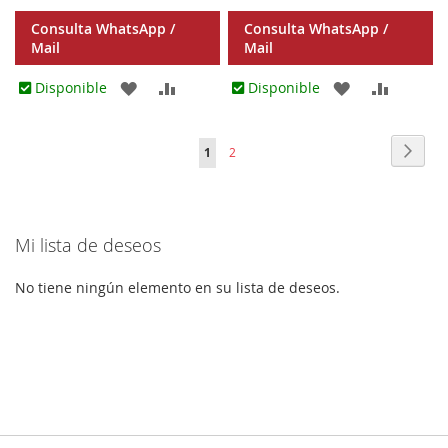
Consulta WhatsApp /
Consulta WhatsApp /
Mail
Mail
AGREGAR
AÑADIR
AGREGAR
AÑADIR
Disponible
Disponible
A
PARA
A
PARA
Página
Págin
Sigui
Actualmente
Página
1
2
LOS
COMPARAR
LOS
COMPA
estás
FAVORITOS
FAVORITOS
leyendo
Mi lista de deseos
página
No tiene ningún elemento en su lista de deseos.