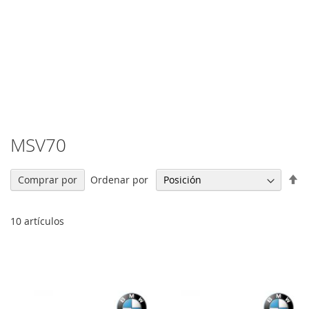
MSV70
Fi
Ordenar por
Comprar por
Di
De
10
artículos