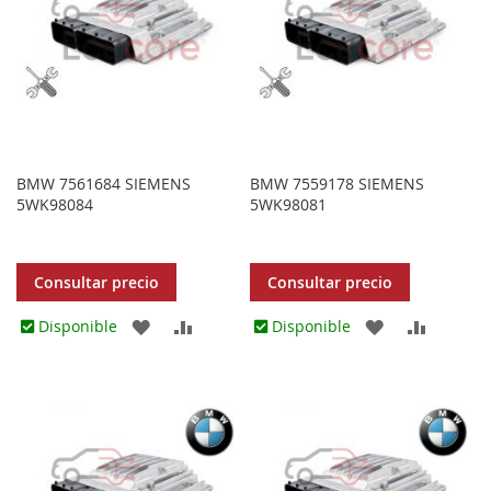
BMW 7561684 SIEMENS
BMW 7559178 SIEMENS
5WK98084
5WK98081
Consultar precio
Consultar precio
AGREGAR
AÑADIR
AGREGAR
AÑADIR
Disponible
Disponible
A
PARA
A
PARA
LOS
COMPARAR
LOS
COMPA
FAVORITOS
FAVORITOS