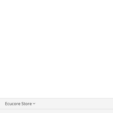
Seleccionar
Ecucore Store
tienda