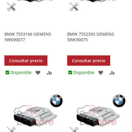
BMW 7553166 SIEMENS
BMW 7552393 SIEMENS
5WK90077
5WK90075
Consultar precio
Consultar precio
AGREGAR
AÑADIR
AGREGAR
AÑADIR
Disponible
Disponible
A
PARA
A
PARA
LOS
COMPARAR
LOS
COMPA
FAVORITOS
FAVORITOS