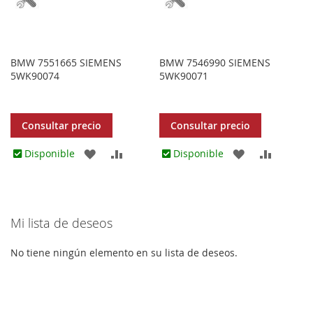
BMW 7551665 SIEMENS
BMW 7546990 SIEMENS
5WK90074
5WK90071
Consultar precio
Consultar precio
AGREGAR
AÑADIR
AGREGAR
AÑADIR
Disponible
Disponible
A
PARA
A
PARA
LOS
COMPARAR
LOS
COMPA
Mi lista de deseos
FAVORITOS
FAVORITOS
No tiene ningún elemento en su lista de deseos.