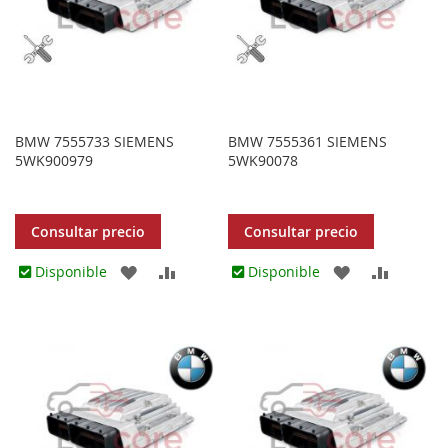
BMW 7555733 SIEMENS
BMW 7555361 SIEMENS
5WK900979
5WK90078
Consultar precio
Consultar precio
AGREGAR
AÑADIR
AGREGAR
AÑADIR
Disponible
Disponible
A
PARA
A
PARA
LOS
COMPARAR
LOS
COMPA
FAVORITOS
FAVORITOS