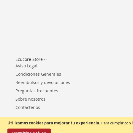
Seleccionar
Ecucore Store
tienda
Aviso Legal
Condiciones Generales
Reembolsos y devoluciones
Preguntas frecuentes
Sobre nosotros
Contáctenos
Utilizamos cookies para mejorar tu experiencia.
Para cumplir con l