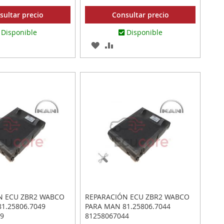
sultar precio
Consultar precio
Disponible
Disponible
AR
ADIR
AGREGAR
AÑADIR
RA
A
PARA
MPARAR
LOS
COMPARAR
ITOS
FAVORITOS
N ECU ZBR2 WABCO
REPARACIÓN ECU ZBR2 WABCO
1.25806.7049
PARA MAN 81.25806.7044
9
81258067044