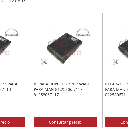
los
1
-
12
de
15
ZBR2 WABCO
REPARACIÓN ECU ZBR2 WABCO
REPARACIÓ
.7113
PARA MAN 81.25806.7117
PARA MAN 8
81258067117
8125806711
recio
Consultar precio
Con