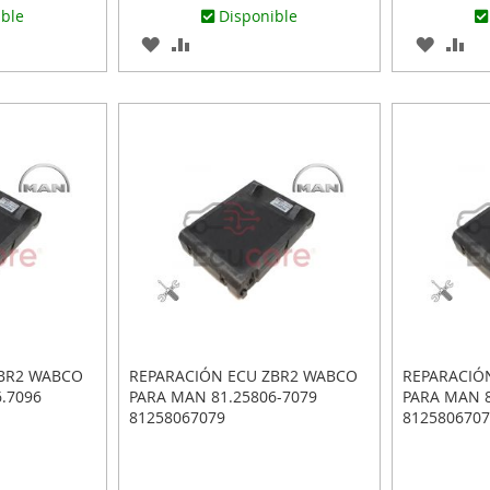
ible
Disponible
AGREGAR
AÑADIR
AGREG
AÑ
A
PARA
A
PA
R
LOS
COMPARAR
LOS
CO
FAVORITOS
FAVOR
ZBR2 WABCO
REPARACIÓN ECU ZBR2 WABCO
REPARACIÓ
.7096
PARA MAN 81.25806-7079
PARA MAN 8
81258067079
8125806707