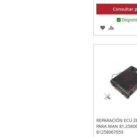
Consultar p
Dispon
AGREGAR
AÑADIR
A
PARA
LOS
COMPARA
FAVORITOS
REPARACIÓN ECU 
PARA MAN 81.25806
81258067059