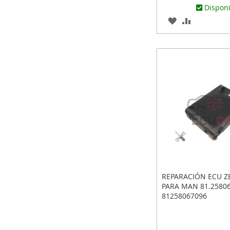
Dispon
AGREGAR
AÑADIR
A
PARA
LOS
COMPARA
FAVORITOS
REPARACIÓN ECU 
PARA MAN 81.25806
81258067096