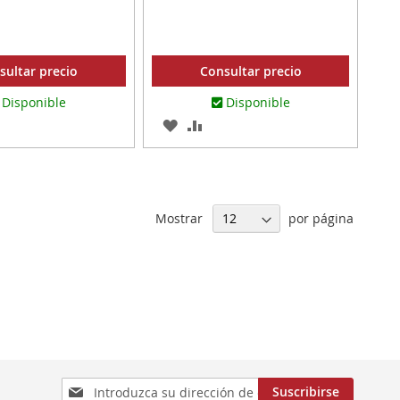
sultar precio
Consultar precio
Disponible
Disponible
AR
ADIR
AGREGAR
AÑADIR
RA
A
PARA
MPARAR
LOS
COMPARAR
ITOS
FAVORITOS
Mostrar
por página
Inscríbase
Suscribirse