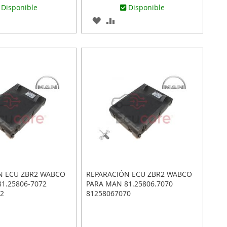
Disponible
Disponible
AR
ADIR
AGREGAR
AÑADIR
RA
A
PARA
MPARAR
LOS
COMPARAR
ITOS
FAVORITOS
N ECU ZBR2 WABCO
REPARACIÓN ECU ZBR2 WABCO
1.25806-7072
PARA MAN 81.25806.7070
2
81258067070