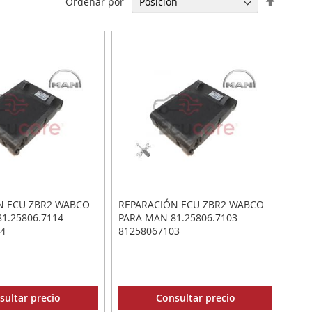
Ordenar por
Direcci
Descen
N ECU ZBR2 WABCO
REPARACIÓN ECU ZBR2 WABCO
1.25806.7114
PARA MAN 81.25806.7103
4
81258067103
sultar precio
Consultar precio