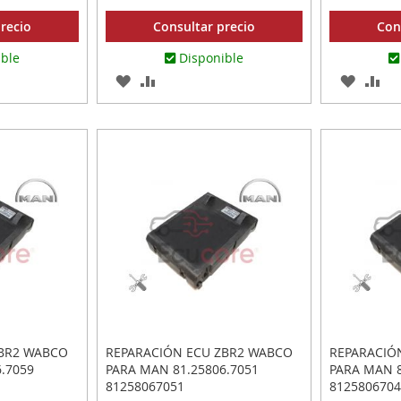
recio
Consultar precio
Con
ible
Disponible
AGREGAR
AÑADIR
AGREG
AÑ
A
PARA
A
PA
R
LOS
COMPARAR
LOS
CO
FAVORITOS
FAVOR
ZBR2 WABCO
REPARACIÓN ECU ZBR2 WABCO
REPARACIÓ
.7059
PARA MAN 81.25806.7051
PARA MAN 8
81258067051
8125806704