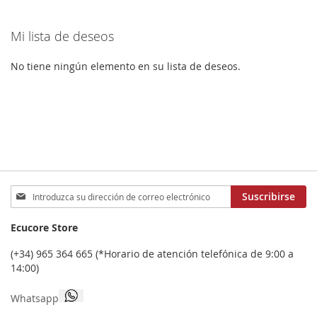
LOS
COMPARAR
Mi lista de deseos
FAVORITOS
No tiene ningún elemento en su lista de deseos.
Inscríbase
Suscribirse
a
nuestro
Ecucore Store
boletín
de
(+34) 965 364 665 (*Horario de atención telefónica de 9:00 a
noticias:
14:00)
Whatsapp