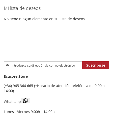
LOS
COMPARAR
Mi lista de deseos
FAVORITOS
No tiene ningún elemento en su lista de deseos.
Inscríbase
Suscribirse
a
nuestro
Ecucore Store
boletín
de
(+34) 965 364 665 (*Horario de atención telefónica de 9:00 a
noticias:
14:00)
Whatsapp
Lunes - Viernes 9:00h - 14:00h