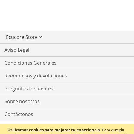
Seleccionar
Ecucore Store
tienda
Aviso Legal
Condiciones Generales
Reembolsos y devoluciones
Preguntas frecuentes
Sobre nosotros
Contáctenos
Utilizamos cookies para mejorar tu experiencia.
Para cumplir