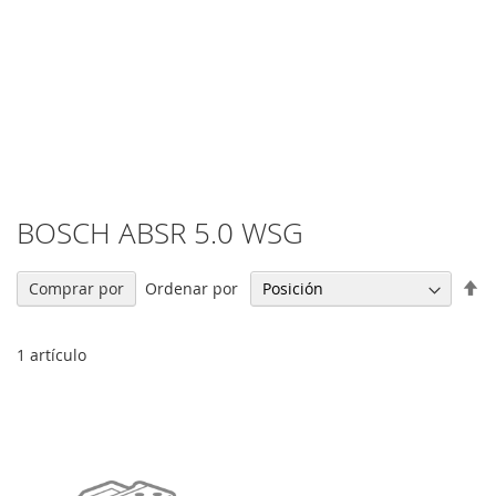
BOSCH ABSR 5.0 WSG
Fi
Ordenar por
Comprar por
Di
De
1
artículo