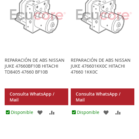
REPARACIÓN DE ABS NISSAN
REPARACIÓN DE ABS NISSAN
JUKE 47660BF10B HITACHI
JUKE 476601KK0C HITACHI
TD8405 47660 BF10B
47660 1KK0C
Consulta WhatsApp /
Consulta WhatsApp /
Mail
Mail
AGREGAR
AÑADIR
AGREGAR
AÑADIR
Disponible
Disponible
A
PARA
A
PARA
LOS
COMPARAR
LOS
COMPA