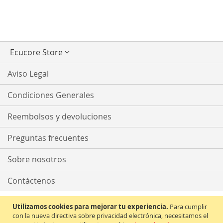
Seleccionar
Ecucore Store
tienda
Aviso Legal
Condiciones Generales
Reembolsos y devoluciones
Preguntas frecuentes
Sobre nosotros
Contáctenos
Utilizamos cookies para mejorar tu experiencia.
Para cumplir
con la nueva directiva sobre privacidad electrónica, necesitamos el