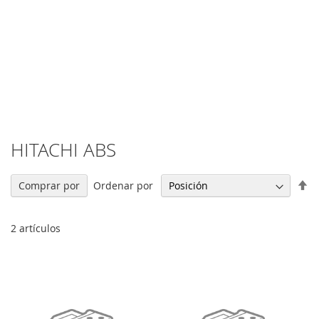
HITACHI ABS
Fi
Ordenar por
Comprar por
Di
De
2
artículos