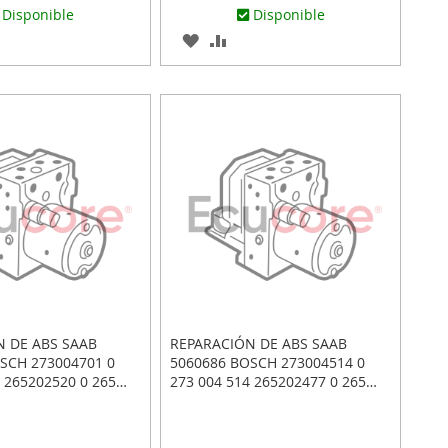
Disponible
Disponible
AR
ADIR
AGREGAR
AÑADIR
RA
A
PARA
MPARAR
LOS
COMPARAR
ITOS
FAVORITOS
N DE ABS SAAB
REPARACIÓN DE ABS SAAB
SCH 273004701 0
5060686 BOSCH 273004514 0
 265202520 0 265
273 004 514 265202477 0 265
202 477