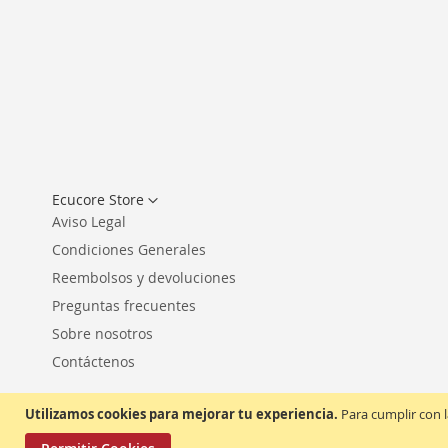
Seleccionar
Ecucore Store
tienda
Aviso Legal
Condiciones Generales
Reembolsos y devoluciones
Preguntas frecuentes
Sobre nosotros
Contáctenos
Utilizamos cookies para mejorar tu experiencia.
Para cumplir con l