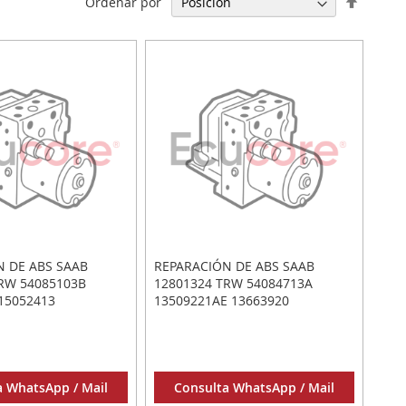
Ordenar por
Direcci
Descen
N DE ABS SAAB
REPARACIÓN DE ABS SAAB
RW 54085103B
12801324 TRW 54084713A
15052413
13509221AE 13663920
a WhatsApp / Mail
Consulta WhatsApp / Mail