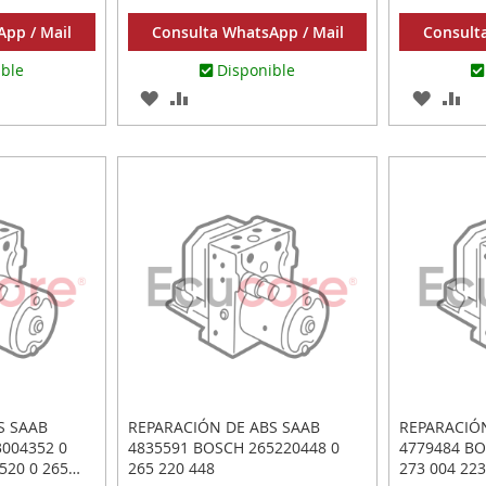
pp / Mail
Consulta WhatsApp / Mail
Consult
ible
Disponible
AGREGAR
AÑADIR
AGREG
AÑ
A
PARA
A
PA
R
LOS
COMPARAR
LOS
CO
FAVORITOS
FAVOR
S SAAB
REPARACIÓN DE ABS SAAB
REPARACIÓ
004352 0
4835591 BOSCH 265220448 0
4779484 BO
520 0 265
265 220 448
273 004 223