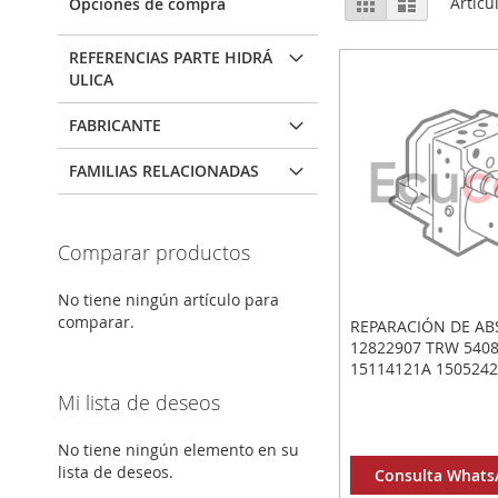
Parrilla
Lista
Artícu
Opciones de compra
como
REFERENCIAS PARTE HIDRÁ
ULICA
FABRICANTE
FAMILIAS RELACIONADAS
Comparar productos
No tiene ningún artículo para
comparar.
REPARACIÓN DE AB
12822907 TRW 540
15114121A 150524
Mi lista de deseos
No tiene ningún elemento en su
lista de deseos.
Consulta WhatsA