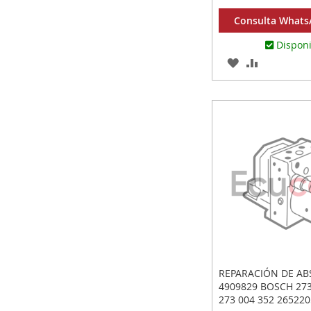
Consulta WhatsA
Dispon
AGREGAR
AÑADIR
A
PARA
LOS
COMPARA
FAVORITOS
REPARACIÓN DE AB
4909829 BOSCH 273
273 004 352 265220