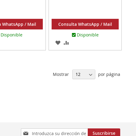
220 447
a WhatsApp / Mail
Consulta WhatsApp / Mail
Disponible
Disponible
AR
ADIR
AGREGAR
AÑADIR
RA
A
PARA
MPARAR
LOS
COMPARAR
ITOS
FAVORITOS
Mostrar
por página
Inscríbase
Suscribirse