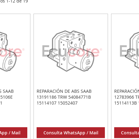
los
1
-
12
de
19
S SAAB
REPARACIÓN DE ABS SAAB
REPARACIÓ
85106E
13191186 TRW 54084771B
12783966 T
21
15114107 15052407
15114113B 
pp / Mail
Consulta WhatsApp / Mail
Consult