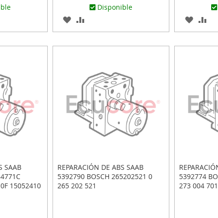
ible
Disponible
AGREGAR
AÑADIR
AGREG
AÑ
A
PARA
A
PA
R
LOS
COMPARAR
LOS
CO
FAVORITOS
FAVOR
S SAAB
REPARACIÓN DE ABS SAAB
REPARACIÓ
84771C
5392790 BOSCH 265202521 0
5392774 BO
0F 15052410
265 202 521
273 004 701
202 520