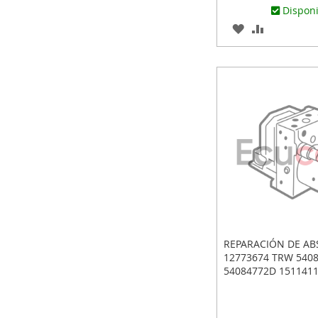
Dispon
AGREGAR
AÑADIR
A
PARA
LOS
COMPARA
FAVORITOS
REPARACIÓN DE AB
12773674 TRW 540
54084772D 1511411