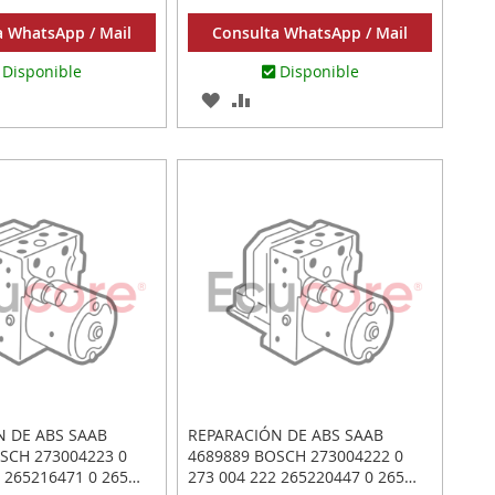
a WhatsApp / Mail
Consulta WhatsApp / Mail
Disponible
Disponible
AR
ADIR
AGREGAR
AÑADIR
RA
A
PARA
MPARAR
LOS
COMPARAR
ITOS
FAVORITOS
N DE ABS SAAB
REPARACIÓN DE ABS SAAB
SCH 273004223 0
4689889 BOSCH 273004222 0
 265216471 0 265
273 004 222 265220447 0 265