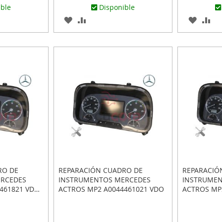
ible
Disponible
AGREGAR
AÑADIR
AGREG
AÑ
A
PARA
A
PA
R
LOS
COMPARAR
LOS
CO
FAVORITOS
FAVOR
RO DE
REPARACIÓN CUADRO DE
REPARACIÓ
ERCEDES
INSTRUMENTOS MERCEDES
INSTRUMEN
461821 VDO
ACTROS MP2 A0044461021 VDO
ACTROS MP