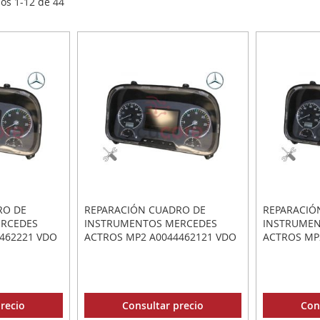
los
1
-
12
de
44
RO DE
REPARACIÓN CUADRO DE
REPARACIÓ
ERCEDES
INSTRUMENTOS MERCEDES
INSTRUMEN
462221 VDO
ACTROS MP2 A0044462121 VDO
ACTROS MP
1568.10000
recio
Consultar precio
Con