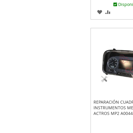
Dispon
AGREGAR
AÑADIR
A
PARA
LOS
COMPARA
FAVORITOS
REPARACIÓN CUAD
INSTRUMENTOS M
ACTROS MP2 A0044
1568.101000102002