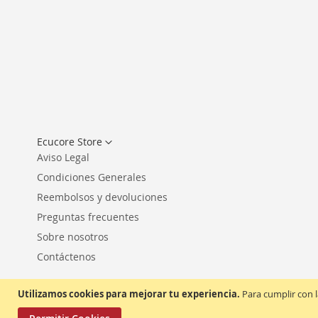
Seleccionar
Ecucore Store
tienda
Aviso Legal
Condiciones Generales
Reembolsos y devoluciones
Preguntas frecuentes
Sobre nosotros
Contáctenos
Utilizamos cookies para mejorar tu experiencia.
Para cumplir con l