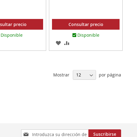
sultar precio
Consultar precio
Disponible
Disponible
AR
ADIR
AGREGAR
AÑADIR
RA
A
PARA
MPARAR
LOS
COMPARAR
ITOS
FAVORITOS
Mostrar
por página
Inscríbase
Suscribirse