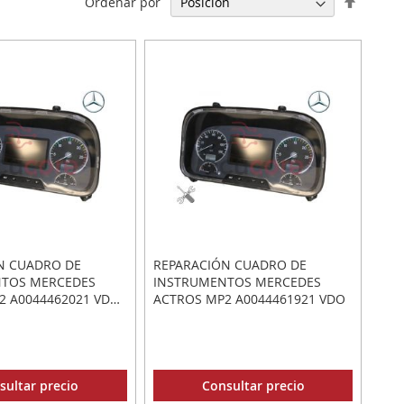
Ordenar por
Direcci
Descen
N CUADRO DE
REPARACIÓN CUADRO DE
TOS MERCEDES
INSTRUMENTOS MERCEDES
2 A0044462021 VDO
ACTROS MP2 A0044461921 VDO
0002002
sultar precio
Consultar precio