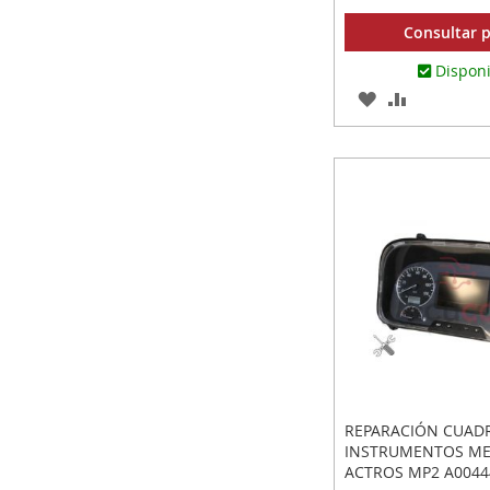
Consultar p
Dispon
AGREGAR
AÑADIR
A
PARA
LOS
COMPARA
FAVORITOS
REPARACIÓN CUAD
INSTRUMENTOS M
ACTROS MP2 A0044