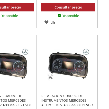
sultar precio
Consultar precio
Disponible
Disponible
AR
ADIR
AGREGAR
AÑADIR
RA
A
PARA
MPARAR
LOS
COMPARAR
ITOS
FAVORITOS
N CUADRO DE
REPARACIÓN CUADRO DE
TOS MERCEDES
INSTRUMENTOS MERCEDES
2 A0034460921 VDO
ACTROS MP2 A0034460821 VDO