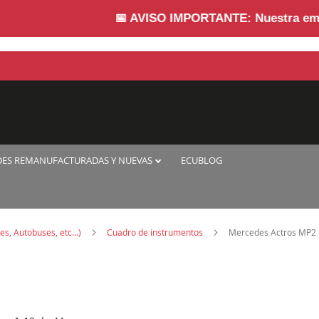
📅
AVISO IMPORTANTE:
Nuestra empresa pe
DES REMANUFACTURADAS Y NUEVAS
ECUBLOG
s, Autobuses, etc...)
Cuadro de instrumentos
Mercedes Actros MP2