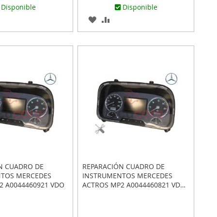
Disponible
Disponible
AR
ADIR
AGREGAR
AÑADIR
RA
A
PARA
MPARAR
LOS
COMPARAR
ITOS
FAVORITOS
N CUADRO DE
REPARACIÓN CUADRO DE
TOS MERCEDES
INSTRUMENTOS MERCEDES
2 A0044460921 VDO
ACTROS MP2 A0044460821 VDO
1568.100000002001