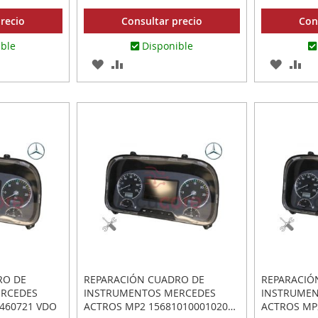
recio
Consultar precio
Con
ible
Disponible
AGREGAR
AÑADIR
AGREG
AÑ
A
PARA
A
PA
R
LOS
COMPARAR
LOS
CO
FAVORITOS
FAVOR
RO DE
REPARACIÓN CUADRO DE
REPARACIÓ
ERCEDES
INSTRUMENTOS MERCEDES
INSTRUMEN
460721 VDO
ACTROS MP2 1568101000102001
ACTROS MP