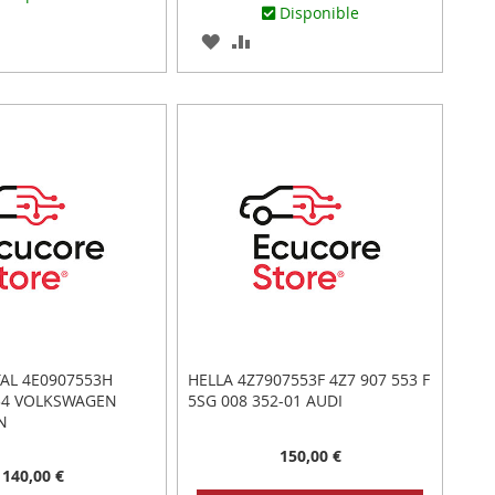
Disponible
AR
ADIR
AGREGAR
AÑADIR
RA
A
PARA
MPARAR
LOS
COMPARAR
ITOS
FAVORITOS
AL 4E0907553H
HELLA 4Z7907553F 4Z7 907 553 F
34 VOLKSWAGEN
5SG 008 352-01 AUDI
N
150,00 €
140,00 €