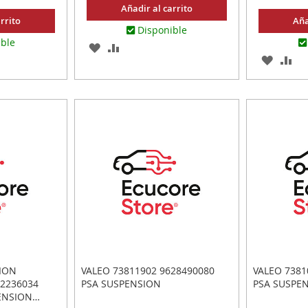
Añadir al carrito
rrito
Aña
Disponible
ible
AGREGAR
AÑADIR
AGREG
AÑ
A
PARA
A
PA
LOS
COMPARAR
R
LOS
CO
FAVORITOS
FAVOR
ION
VALEO 73811902 9628490080
VALEO 7381
2236034
PSA SUSPENSION
PSA SUSPE
ENSION