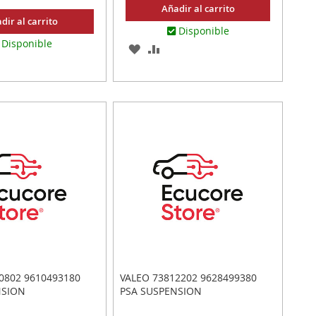
Añadir al carrito
dir al carrito
Disponible
Disponible
AGREGAR
AÑADIR
AR
ADIR
A
PARA
RA
LOS
COMPARAR
MPARAR
FAVORITOS
ITOS
0802 9610493180
VALEO 73812202 9628499380
NSION
PSA SUSPENSION