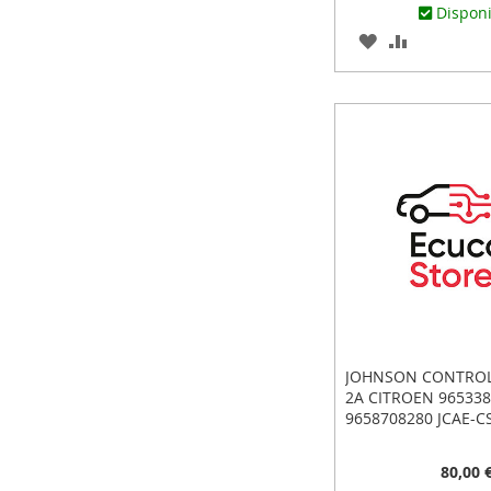
Dispon
AGREGAR
AÑADIR
A
PARA
LOS
COMPARA
FAVORITOS
JOHNSON CONTROL
2A CITROEN 96533
9658708280 JCAE-C
80,00 