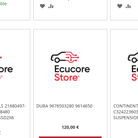
ible
AGREGAR
AÑADIR
AGREG
AÑ
A
PARA
A
PA
LOS
COMPARAR
LOS
CO
R
FAVORITOS
FAVOR
S 21680497-
DURA 9676503280 9614650
CONTINENT
88480
C32422360
SSD2X6
SUSPENSIO
120,00 €
€