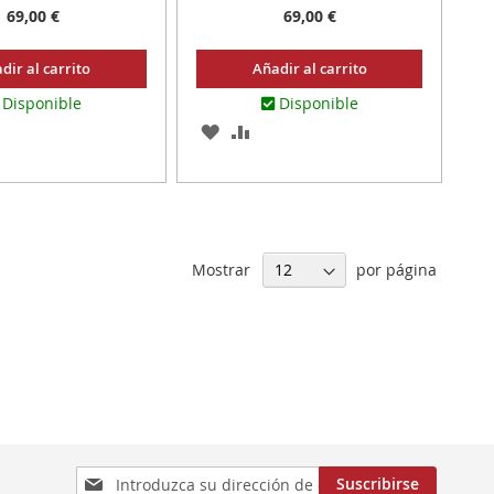
69,00 €
69,00 €
dir al carrito
Añadir al carrito
Disponible
Disponible
AR
ADIR
AGREGAR
AÑADIR
RA
A
PARA
MPARAR
LOS
COMPARAR
ITOS
FAVORITOS
Mostrar
por página
Inscríbase
Suscribirse