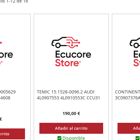
los
1
-
12
de
16
9005629
TEMIC 15.1528-0096.2 AUDI
CONTINENT
14608
4L0907553 4L0910553C CCU31
3C0907376
190,00 €
€
Añadir al carrito
Aña
rrito
Disponible