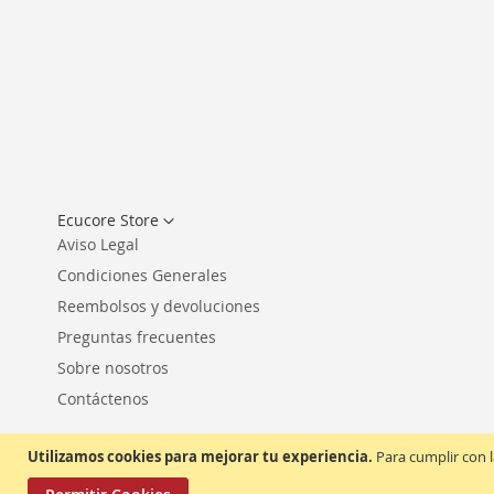
Seleccionar
Ecucore Store
tienda
Aviso Legal
Condiciones Generales
Reembolsos y devoluciones
Preguntas frecuentes
Sobre nosotros
Contáctenos
Utilizamos cookies para mejorar tu experiencia.
Para cumplir con l