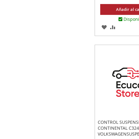
Añadir al ca
Dispon
AGREGAR
AÑADIR
A
PARA
LOS
COMPARA
FAVORITOS
CONTROL SUSPENS
CONTINENTAL C324
VOLKSWAGENSUSP