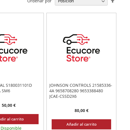
Ordenar por
Direcci
Descen
AL S180031101D
JOHNSON CONTROLS 21585336-
A SM6
4A 9658708280 9653388480
JCAE-CSSD2X6
50,00 €
80,00 €
dir al carrito
Añadir al carrito
Disponible