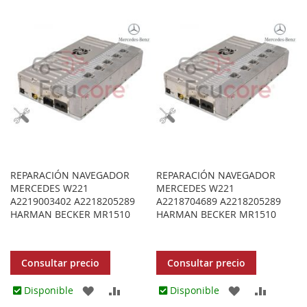
LOS
COMPARAR
LOS
COMPA
FAVORITOS
FAVORITOS
REPARACIÓN NAVEGADOR
REPARACIÓN NAVEGADOR
MERCEDES W221
MERCEDES W221
A2219003402 A2218205289
A2218704689 A2218205289
HARMAN BECKER MR1510
HARMAN BECKER MR1510
Consultar precio
Consultar precio
AGREGAR
AÑADIR
AGREGAR
AÑADIR
Disponible
Disponible