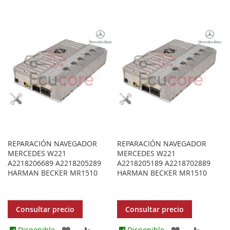
A
PARA
A
PARA
LOS
COMPARAR
LOS
COMPA
FAVORITOS
FAVORITOS
REPARACIÓN NAVEGADOR
REPARACIÓN NAVEGADOR
MERCEDES W221
MERCEDES W221
A2218206689 A2218205289
A2218205189 A2218702889
HARMAN BECKER MR1510
HARMAN BECKER MR1510
Consultar precio
Consultar precio
AGREGAR
AÑADIR
AGREGAR
AÑADIR
Disponible
Disponible