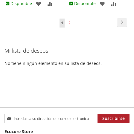
AGREGAR
AÑADIR
AGREGAR
AÑADIR
Disponible
Disponible
A
PARA
A
PARA
Página
Págin
Sigui
Actualmente
Página
1
2
LOS
COMPARAR
LOS
COMPA
estás
FAVORITOS
FAVORITOS
leyendo
Mi lista de deseos
página
No tiene ningún elemento en su lista de deseos.
Inscríbase
Suscribirse
a
nuestro
Ecucore Store