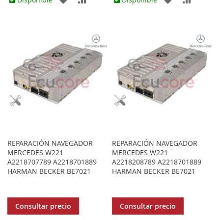
A
PARA
A
PARA
LOS
COMPARAR
LOS
COMPA
FAVORITOS
FAVORITOS
REPARACIÓN NAVEGADOR
REPARACIÓN NAVEGADOR
MERCEDES W221
MERCEDES W221
A2218707789 A2218701889
A2218208789 A2218701889
HARMAN BECKER BE7021
HARMAN BECKER BE7021
Consultar precio
Consultar precio