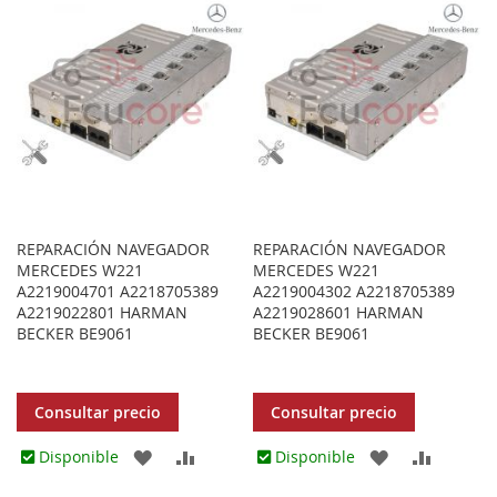
LOS
COMPARAR
LOS
COMPA
FAVORITOS
FAVORITOS
REPARACIÓN NAVEGADOR
REPARACIÓN NAVEGADOR
MERCEDES W221
MERCEDES W221
A2219004701 A2218705389
A2219004302 A2218705389
A2219022801 HARMAN
A2219028601 HARMAN
BECKER BE9061
BECKER BE9061
Consultar precio
Consultar precio
AGREGAR
AÑADIR
AGREGAR
AÑADIR
Disponible
Disponible
A
PARA
A
PARA