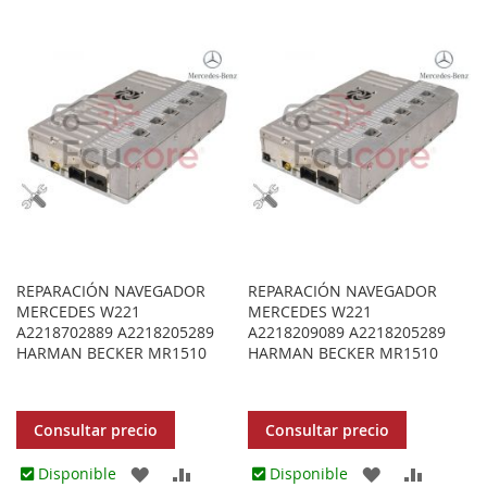
A
PARA
A
PARA
LOS
COMPARAR
LOS
COMPA
FAVORITOS
FAVORITOS
REPARACIÓN NAVEGADOR
REPARACIÓN NAVEGADOR
MERCEDES W221
MERCEDES W221
A2218702889 A2218205289
A2218209089 A2218205289
HARMAN BECKER MR1510
HARMAN BECKER MR1510
Consultar precio
Consultar precio
AGREGAR
AÑADIR
AGREGAR
AÑADIR
Disponible
Disponible