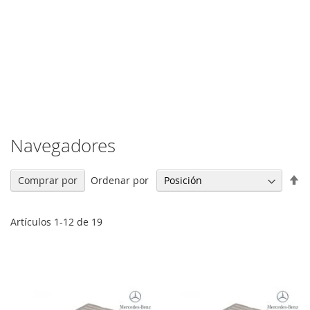
Navegadores
Fi
Ordenar por
Comprar por
Di
De
Artículos
1
-
12
de
19