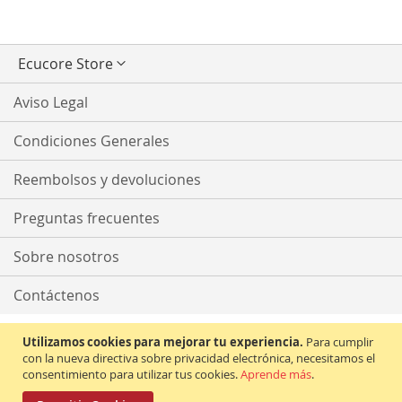
Seleccionar
Ecucore Store
tienda
Aviso Legal
Condiciones Generales
Reembolsos y devoluciones
Preguntas frecuentes
Sobre nosotros
Contáctenos
Utilizamos cookies para mejorar tu experiencia.
Para cumplir
con la nueva directiva sobre privacidad electrónica, necesitamos el
consentimiento para utilizar tus cookies.
Aprende más
.