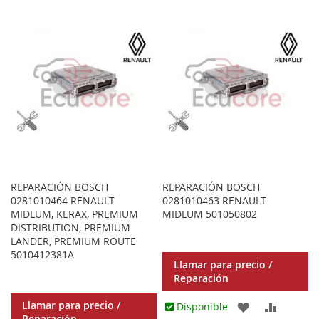
A
PARA
A
PARA
LOS
COMPARAR
LOS
COMPA
FAVORITOS
FAVORITOS
REPARACIÓN BOSCH
REPARACIÓN BOSCH
0281010464 RENAULT
0281010463 RENAULT
MIDLUM, KERAX, PREMIUM
MIDLUM 501050802
DISTRIBUTION, PREMIUM
LANDER, PREMIUM ROUTE
5010412381A
Llamar para precio /
Reparación
Llamar para precio /
AGREGAR
AÑADIR
Disponible
Reparación