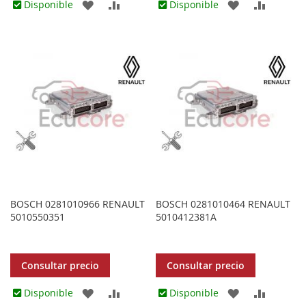
AGREGAR
AÑADIR
AGREGAR
AÑADIR
Disponible
Disponible
A
PARA
A
PARA
LOS
COMPARAR
LOS
COMPA
FAVORITOS
FAVORITOS
BOSCH 0281010966 RENAULT
BOSCH 0281010464 RENAULT
5010550351
5010412381A
Consultar precio
Consultar precio
AGREGAR
AÑADIR
AGREGAR
AÑADIR
Disponible
Disponible