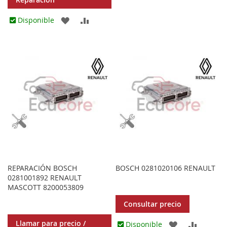
A
PARA
AGREGAR
AÑADIR
Disponible
LOS
COMPA
A
PARA
FAVORITOS
LOS
COMPARAR
FAVORITOS
REPARACIÓN BOSCH
BOSCH 0281020106 RENAULT
0281001892 RENAULT
MASCOTT 8200053809
Consultar precio
Llamar para precio /
AGREGAR
AÑADIR
Disponible