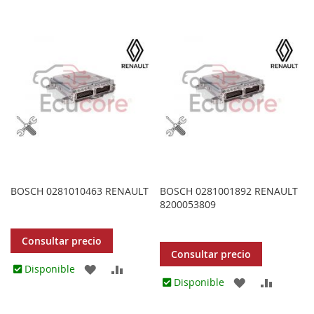
A
PARA
A
PARA
LOS
COMPARAR
LOS
COMPA
FAVORITOS
FAVORITOS
BOSCH 0281010463 RENAULT
BOSCH 0281001892 RENAULT
8200053809
Consultar precio
Consultar precio
AGREGAR
AÑADIR
Disponible
AGREGAR
AÑADIR
Disponible
A
PARA
A
PARA