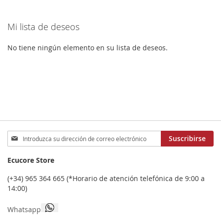
LOS
COMPARAR
LOS
COMPA
FAVORITOS
Mi lista de deseos
FAVORITOS
No tiene ningún elemento en su lista de deseos.
Inscríbase
Suscribirse
a
nuestro
Ecucore Store
boletín
de
(+34) 965 364 665 (*Horario de atención telefónica de 9:00 a
noticias:
14:00)
Whatsapp