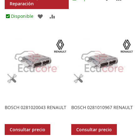
Reparación
A
PARA
AGREGAR
AÑADIR
Disponible
LOS
COMPA
A
PARA
FAVORITOS
LOS
COMPARAR
FAVORITOS
BOSCH 0281020043 RENAULT
BOSCH 0281010967 RENAULT
Consultar precio
Consultar precio