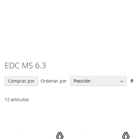
EDC MS 6.3
Fi
Ordenar por
Comprar por
Di
De
12
artículos