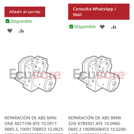
Consulta WhatsApp /
Añadir al carrito
Mail
Disponible
AGREGAR
AÑADIR
Disponible
AGREGAR
AÑADIR
A
PARA
A
PARA
LOS
COMPA
LOS
COMPARAR
FAVORITOS
FAVORITOS
REPARACIÓN DE ABS MINI
REPARACIÓN DE ABS BMW
ONE 6877106 ATE 10.0917-
320I 6789301 ATE 10.0960-
0885.3, 10091708853 10.0625-
0845.3 10096008453 10.0206-