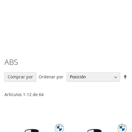
ABS
Fi
Ordenar por
Comprar por
Di
De
Artículos
1
-
12
de
64