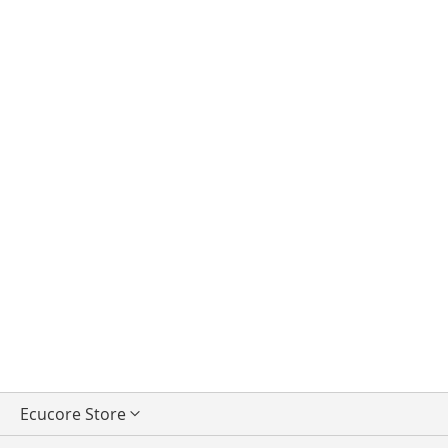
Seleccionar
Ecucore Store
tienda