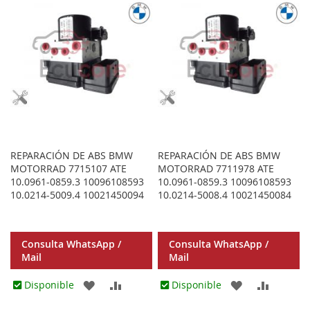
LOS
COMPARAR
LOS
COMPA
FAVORITOS
FAVORITOS
REPARACIÓN DE ABS BMW
REPARACIÓN DE ABS BMW
MOTORRAD 7715107 ATE
MOTORRAD 7711978 ATE
10.0961-0859.3 10096108593
10.0961-0859.3 10096108593
10.0214-5009.4 10021450094
10.0214-5008.4 10021450084
Consulta WhatsApp /
Consulta WhatsApp /
Mail
Mail
AGREGAR
AÑADIR
AGREGAR
AÑADIR
Disponible
Disponible
A
PARA
A
PARA