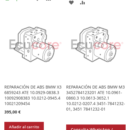
AGREGAR
AÑADIR
A
PARA
A
PARA
LOS
COMPARAR
LOS
COMPARAR
FAVORITOS
FAVORITOS
REPARACIÓN DE ABS BMW X3
REPARACIÓN DE ABS BMW M3
6859243 ATE 10.0929-0838.3
3452784123201 ATE 10.0961-
10092908383 10.0212-0945.4
0860.3 10.0613-3652.1
10021209454
10.0212-0207.4 3451-7841232-
01, 3451 7841232-01
395,00 €
Añadir al carrito
Consulta WhatsApp /