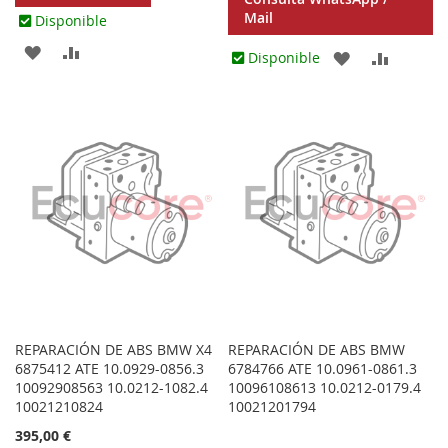
Mail
Disponible
AGREGAR
AÑADIR
AGREGAR
AÑADIR
Disponible
A
PARA
A
PARA
LOS
COMPARAR
LOS
COMPA
FAVORITOS
FAVORITOS
REPARACIÓN DE ABS BMW X4
REPARACIÓN DE ABS BMW
6875412 ATE 10.0929-0856.3
6784766 ATE 10.0961-0861.3
10092908563 10.0212-1082.4
10096108613 10.0212-0179.4
10021210824
10021201794
395,00 €