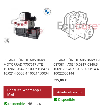
LOS
COMPARAR
LOS
COMPA
FAVORITOS
FAVORITOS
REPARACIÓN DE ABS BMW
REPARACIÓN DE ABS BMW F20
MOTORRAD 7707617 ATE
6875814 ATE 10.0917-0840.3
10.0961-0847.3 10096108473
10091708403 10.0220-0614.4
10.0214-5003.4 10021450034
10022006144
395,00 €
Consulta WhatsApp /
Añadir al carrito
Mail
Disponible
AGREGAR
AÑADIR
Disponible