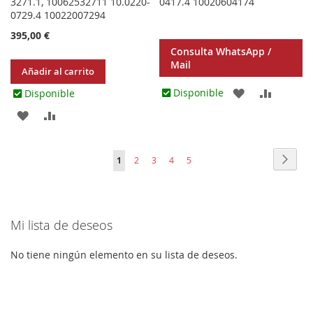
3271.1, 10062532711 10.0220-
0417.4 10020604174
0729.4 10022007294
395,00 €
Consulta WhatsApp /
Mail
Añadir al carrito
AGREGAR
AÑADIR
Disponible
Disponible
AGREGAR
AÑADIR
A
PARA
A
PARA
LOS
COMPA
Página
Págin
Sigui
Actualmente
Página
Página
Página
Página
1
2
3
4
5
LOS
COMPARAR
FAVORITOS
estás
FAVORITOS
leyendo
Mi lista de deseos
página
No tiene ningún elemento en su lista de deseos.