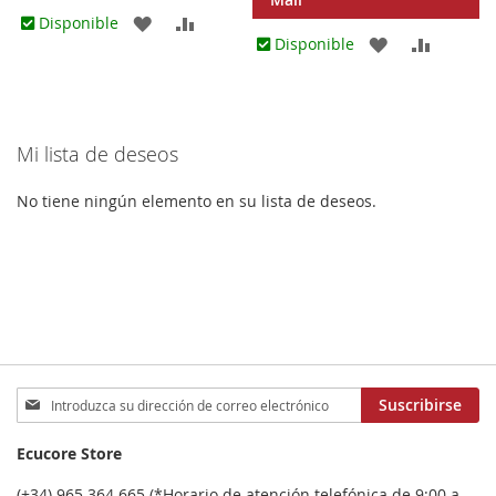
AGREGAR
AÑADIR
Disponible
AGREGAR
AÑADIR
Disponible
A
PARA
A
PARA
LOS
COMPARAR
LOS
COMPA
FAVORITOS
Mi lista de deseos
FAVORITOS
No tiene ningún elemento en su lista de deseos.
Inscríbase
Suscribirse
a
nuestro
Ecucore Store
boletín
de
(+34) 965 364 665 (*Horario de atención telefónica de 9:00 a