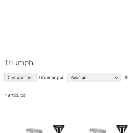
Triumph
Fi
Ordenar por
Comprar por
Di
De
4
artículos