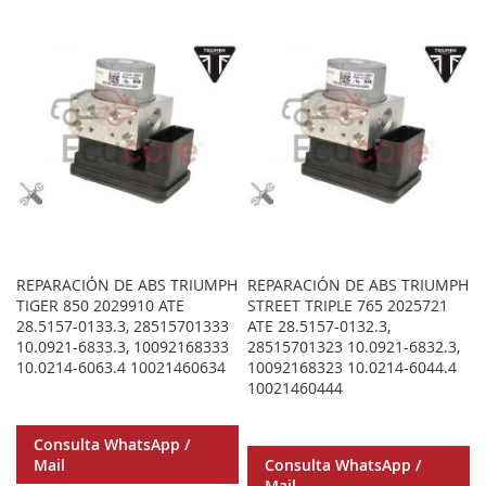
A
PARA
A
PARA
LOS
COMPARAR
LOS
COMPA
FAVORITOS
FAVORITOS
REPARACIÓN DE ABS TRIUMPH
REPARACIÓN DE ABS TRIUMPH
TIGER 850 2029910 ATE
STREET TRIPLE 765 2025721
28.5157-0133.3, 28515701333
ATE 28.5157-0132.3,
10.0921-6833.3, 10092168333
28515701323 10.0921-6832.3,
10.0214-6063.4 10021460634
10092168323 10.0214-6044.4
10021460444
Consulta WhatsApp /
Mail
Consulta WhatsApp /
Mail