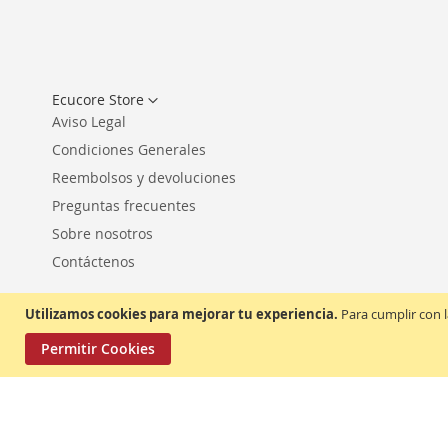
Seleccionar
Ecucore Store
tienda
Aviso Legal
Condiciones Generales
Reembolsos y devoluciones
Preguntas frecuentes
Sobre nosotros
Contáctenos
Utilizamos cookies para mejorar tu experiencia.
Para cumplir con l
Permitir Cookies