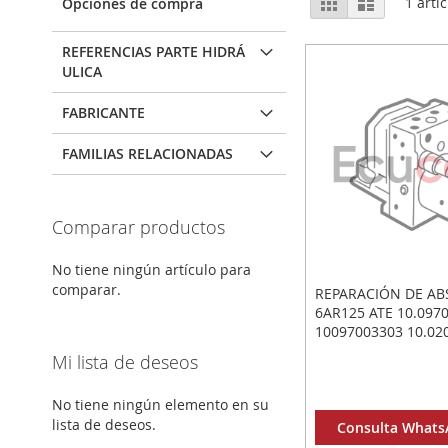
Parrilla
Lista
1
artíc
Opciones de compra
como
REFERENCIAS PARTE HIDRÁ
ULICA
FABRICANTE
FAMILIAS RELACIONADAS
Comparar productos
No tiene ningún artículo para
comparar.
REPARACIÓN DE AB
6AR125 ATE 10.0970
10097003303 10.02
10020702304
Mi lista de deseos
No tiene ningún elemento en su
lista de deseos.
Consulta WhatsA