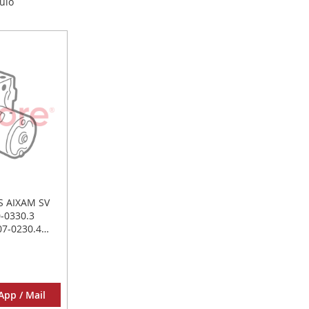
ulo
S AIXAM SV
-0330.3
07-0230.4
pp / Mail