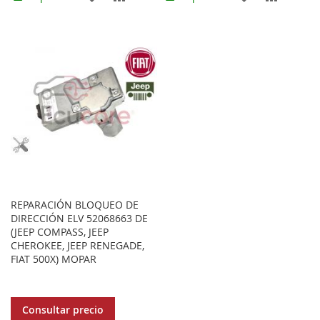
A
PARA
A
PARA
LOS
COMPARAR
LOS
COMPA
FAVORITOS
FAVORITOS
REPARACIÓN BLOQUEO DE
DIRECCIÓN ELV 52068663 DE
(JEEP COMPASS, JEEP
CHEROKEE, JEEP RENEGADE,
FIAT 500X) MOPAR
Consultar precio