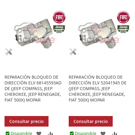
LOS
COMPARAR
LOS
COMPA
FAVORITOS
FAVORITOS
REPARACIÓN BLOQUEO DE
REPARACIÓN BLOQUEO DE
DIRECCIÓN ELV 68145593AD
DIRECCIÓN ELV 52041945 DE
DE (JEEP COMPASS, JEEP
(JEEP COMPASS, JEEP
CHEROKEE, JEEP RENEGADE,
CHEROKEE, JEEP RENEGADE,
FIAT 500X) MOPAR
FIAT 500X) MOPAR
Consultar precio
Consultar precio
AGREGAR
AÑADIR
AGREGAR
AÑADIR
Disponible
Disponible