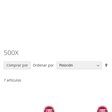
500X
Fi
Ordenar por
Comprar por
Di
De
7
artículos