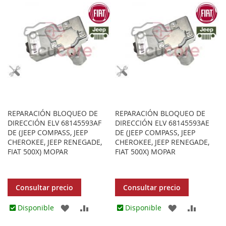
LOS
COMPARAR
LOS
COMPA
FAVORITOS
FAVORITOS
REPARACIÓN BLOQUEO DE
REPARACIÓN BLOQUEO DE
DIRECCIÓN ELV 68145593AF
DIRECCIÓN ELV 68145593AE
DE (JEEP COMPASS, JEEP
DE (JEEP COMPASS, JEEP
CHEROKEE, JEEP RENEGADE,
CHEROKEE, JEEP RENEGADE,
FIAT 500X) MOPAR
FIAT 500X) MOPAR
Consultar precio
Consultar precio
AGREGAR
AÑADIR
AGREGAR
AÑADIR
Disponible
Disponible
A
PARA
A
PARA