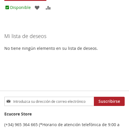
AGREGAR
AÑADIR
Disponible
A
PARA
LOS
COMPARAR
Mi lista de deseos
FAVORITOS
No tiene ningún elemento en su lista de deseos.
Inscríbase
Suscribirse
a
nuestro
Ecucore Store
boletín
de
(+34) 965 364 665 (*Horario de atención telefónica de 9:00 a
noticias: