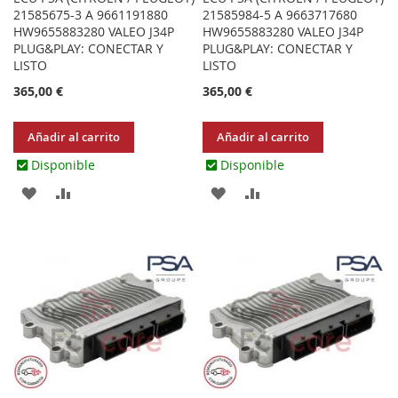
21585675-3 A 9661191880
21585984-5 A 9663717680
HW9655883280 VALEO J34P
HW9655883280 VALEO J34P
PLUG&PLAY: CONECTAR Y
PLUG&PLAY: CONECTAR Y
LISTO
LISTO
365,00 €
365,00 €
Añadir al carrito
Añadir al carrito
Disponible
Disponible
AGREGAR
AÑADIR
AGREGAR
AÑADIR
A
PARA
A
PARA
LOS
COMPARAR
LOS
COMPARAR
FAVORITOS
FAVORITOS