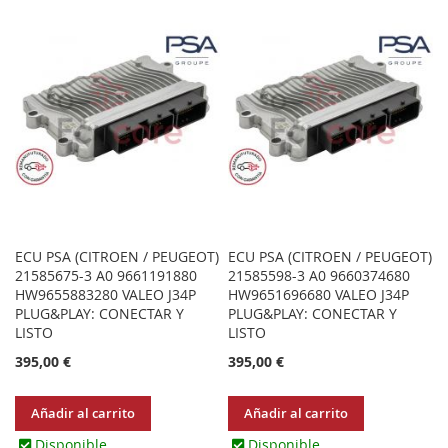
LOS
COMPARAR
LOS
COMPARAR
FAVORITOS
FAVORITOS
ECU PSA (CITROEN / PEUGEOT)
ECU PSA (CITROEN / PEUGEOT)
21585675-3 A0 9661191880
21585598-3 A0 9660374680
HW9655883280 VALEO J34P
HW9651696680 VALEO J34P
PLUG&PLAY: CONECTAR Y
PLUG&PLAY: CONECTAR Y
LISTO
LISTO
395,00 €
395,00 €
Añadir al carrito
Añadir al carrito
Disponible
Disponible