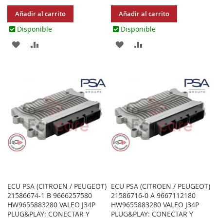
Añadir al carrito
Añadir al carrito
Disponible
Disponible
AGREGAR
AÑADIR
AGREGAR
AÑADIR
A
PARA
A
PARA
LOS
COMPARAR
LOS
COMPARAR
FAVORITOS
FAVORITOS
ECU PSA (CITROEN / PEUGEOT)
ECU PSA (CITROEN / PEUGEOT)
21586674-1 B 9666257580
21586716-0 A 9667112180
HW9655883280 VALEO J34P
HW9655883280 VALEO J34P
PLUG&PLAY: CONECTAR Y
PLUG&PLAY: CONECTAR Y