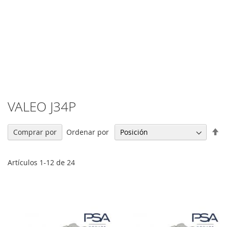
VALEO J34P
Fi
Ordenar por
Comprar por
Di
De
Artículos
1
-
12
de
24