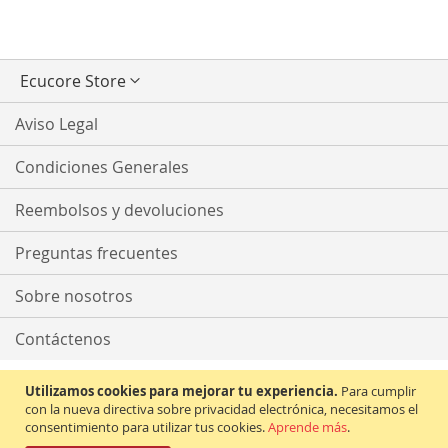
Seleccionar
Ecucore Store
tienda
Aviso Legal
Condiciones Generales
Reembolsos y devoluciones
Preguntas frecuentes
Sobre nosotros
Contáctenos
Utilizamos cookies para mejorar tu experiencia.
Para cumplir
con la nueva directiva sobre privacidad electrónica, necesitamos el
consentimiento para utilizar tus cookies.
Aprende más
.