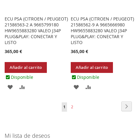
ECU PSA (CITROEN / PEUGEOT)
ECU PSA (CITROEN / PEUGEOT)
21586563-2 A 9665799180
21586562-9 A 9665666980
HW9655883280 VALEO J34P
HW9655883280 VALEO J34P
PLUG&PLAY: CONECTAR Y
PLUG&PLAY: CONECTAR Y
LISTO
LISTO
365,00 €
365,00 €
Añadir al carrito
Añadir al carrito
Disponible
Disponible
AGREGAR
AÑADIR
AGREGAR
AÑADIR
A
PARA
A
PARA
Página
Págin
Sigui
Actualmente
Página
1
2
LOS
COMPARAR
LOS
COMPARAR
estás
FAVORITOS
FAVORITOS
leyendo
Mi lista de deseos
página