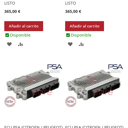
LISTO
LISTO
365,00 €
365,00 €
Añadir al carrito
Añadir al carrito
Disponible
Disponible
AGREGAR
AÑADIR
AGREGAR
AÑADIR
A
PARA
A
PARA
LOS
COMPARAR
LOS
COMPARAR
FAVORITOS
FAVORITOS
ECU PSA (CITROEN / PEUGEOT)
ECU PSA (CITROEN / PEUGEOT)