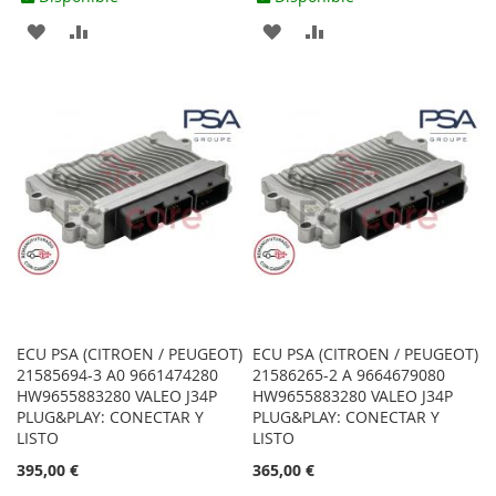
AGREGAR
AÑADIR
AGREGAR
AÑADIR
A
PARA
A
PARA
LOS
COMPARAR
LOS
COMPARAR
FAVORITOS
FAVORITOS
ECU PSA (CITROEN / PEUGEOT)
ECU PSA (CITROEN / PEUGEOT)
21585694-3 A0 9661474280
21586265-2 A 9664679080
HW9655883280 VALEO J34P
HW9655883280 VALEO J34P
PLUG&PLAY: CONECTAR Y
PLUG&PLAY: CONECTAR Y
LISTO
LISTO
395,00 €
365,00 €