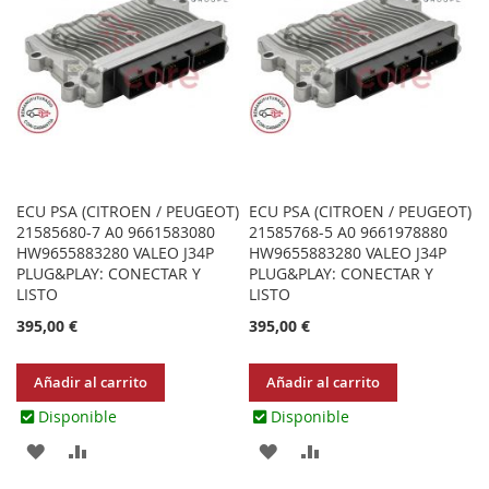
ECU PSA (CITROEN / PEUGEOT)
ECU PSA (CITROEN / PEUGEOT)
21585680-7 A0 9661583080
21585768-5 A0 9661978880
HW9655883280 VALEO J34P
HW9655883280 VALEO J34P
PLUG&PLAY: CONECTAR Y
PLUG&PLAY: CONECTAR Y
LISTO
LISTO
395,00 €
395,00 €
Añadir al carrito
Añadir al carrito
Disponible
Disponible
AGREGAR
AÑADIR
AGREGAR
AÑADIR
A
PARA
A
PARA