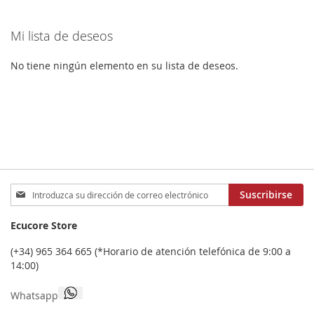
LOS
COMPARAR
LOS
COMPA
Mi lista de deseos
FAVORITOS
FAVORITOS
No tiene ningún elemento en su lista de deseos.
Inscríbase
Suscribirse
a
nuestro
Ecucore Store
boletín
de
(+34) 965 364 665 (*Horario de atención telefónica de 9:00 a
noticias:
14:00)
Whatsapp