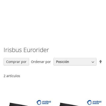
Irisbus Eurorider
Fi
Ordenar por
Comprar por
Di
De
2
artículos