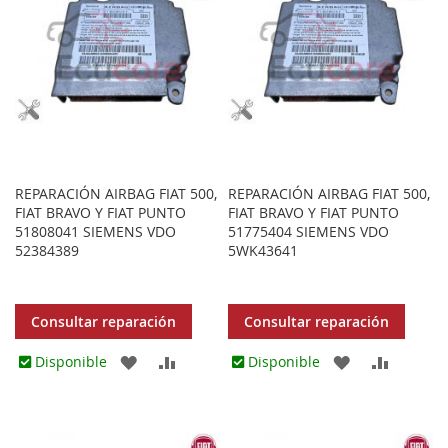
REPARACIÓN AIRBAG FIAT 500,
REPARACIÓN AIRBAG FIAT 500,
FIAT BRAVO Y FIAT PUNTO
FIAT BRAVO Y FIAT PUNTO
51808041 SIEMENS VDO
51775404 SIEMENS VDO
52384389
5WK43641
Consultar reparación
Consultar reparación
AGREGAR
AÑADIR
AGREGAR
AÑADIR
Disponible
Disponible
A
PARA
A
PARA
LOS
COMPARAR
LOS
COMPA