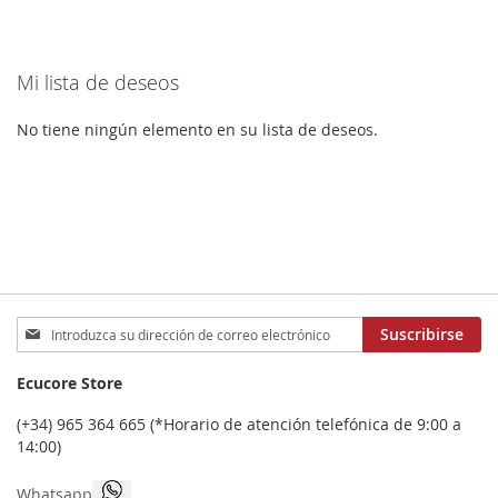
estás
FAVORITOS
FAVORITOS
leyendo
Mi lista de deseos
página
No tiene ningún elemento en su lista de deseos.
Inscríbase
Suscribirse
a
nuestro
Ecucore Store
boletín
de
(+34) 965 364 665 (*Horario de atención telefónica de 9:00 a
noticias:
14:00)
Whatsapp