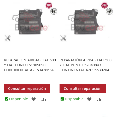
LOS
COMPARAR
LOS
COMPA
FAVORITOS
FAVORITOS
REPARACIÓN AIRBAG FIAT 500
REPARACIÓN AIRBAG FIAT 500
Y FIAT PUNTO 51969090
Y FIAT PUNTO 52040843
CONTINENTAL A2C53428634
CONTINENTAL A2C95530204
Consultar reparación
Consultar reparación
AGREGAR
AÑADIR
AGREGAR
AÑADIR
Disponible
Disponible
A
PARA
A
PARA
LOS
COMPARAR
LOS
COMPA