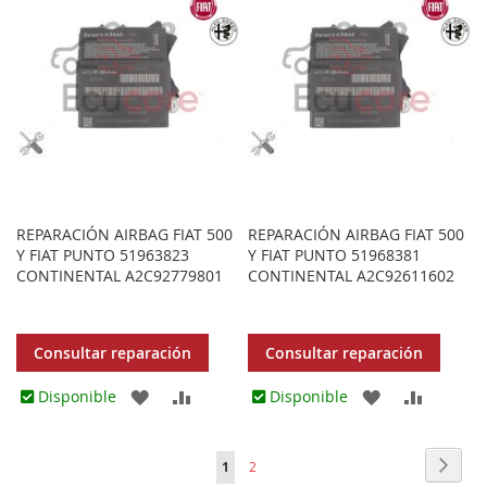
FAVORITOS
FAVORITOS
REPARACIÓN AIRBAG FIAT 500
REPARACIÓN AIRBAG FIAT 500
Y FIAT PUNTO 51963823
Y FIAT PUNTO 51968381
CONTINENTAL A2C92779801
CONTINENTAL A2C92611602
Consultar reparación
Consultar reparación
AGREGAR
AÑADIR
AGREGAR
AÑADIR
Disponible
Disponible
A
PARA
A
PARA
Página
Págin
Sigui
Actualmente
Página
1
2
LOS
COMPARAR
LOS
COMPA