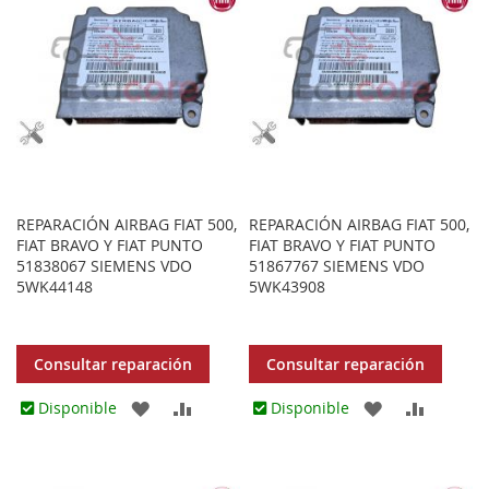
FAVORITOS
FAVORITOS
REPARACIÓN AIRBAG FIAT 500,
REPARACIÓN AIRBAG FIAT 500,
FIAT BRAVO Y FIAT PUNTO
FIAT BRAVO Y FIAT PUNTO
51838067 SIEMENS VDO
51867767 SIEMENS VDO
5WK44148
5WK43908
Consultar reparación
Consultar reparación
AGREGAR
AÑADIR
AGREGAR
AÑADIR
Disponible
Disponible
A
PARA
A
PARA
LOS
COMPARAR
LOS
COMPA