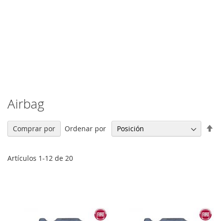
Airbag
Fi
Ordenar por
Comprar por
Di
De
Artículos
1
-
12
de
20