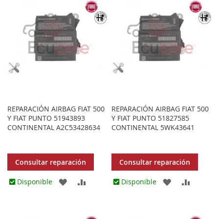
FAVORITOS
FAVORITOS
REPARACIÓN AIRBAG FIAT 500
REPARACIÓN AIRBAG FIAT 500
Y FIAT PUNTO 51943893
Y FIAT PUNTO 51827585
CONTINENTAL A2C53428634
CONTINENTAL 5WK43641
Consultar reparación
Consultar reparación
AGREGAR
AÑADIR
AGREGAR
AÑADIR
Disponible
Disponible
A
PARA
A
PARA
LOS
COMPARAR
LOS
COMPA