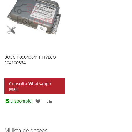
BOSCH 0504004114 IVECO
504100354
Consulta Whatsapp /
Mail
AGREGAR
AÑADIR
Disponible
A
PARA
LOS
COMPARAR
Mi lista de deseos
FAVORITOS