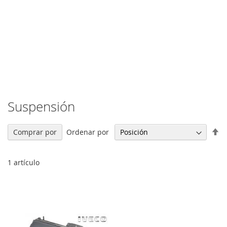
Suspensión
Fi
Ordenar por
Comprar por
Di
De
1
artículo