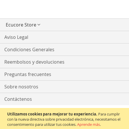
Seleccionar
Ecucore Store
tienda
Aviso Legal
Condiciones Generales
Reembolsos y devoluciones
Preguntas frecuentes
Sobre nosotros
Contáctenos
Utilizamos cookies para mejorar tu experiencia.
Para cumplir
con la nueva directiva sobre privacidad electrónica, necesitamos el
consentimiento para utilizar tus cookies.
Aprende más
.