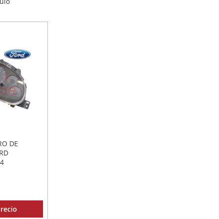
ulo
RO DE
RD
04
recio