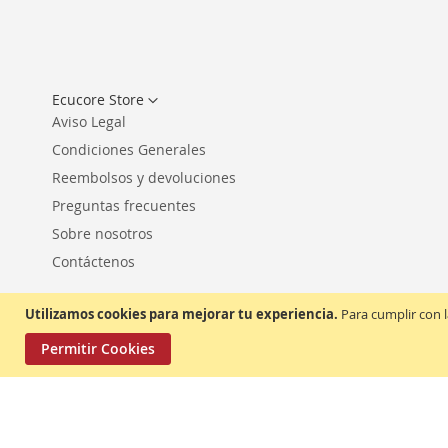
Seleccionar
Ecucore Store
tienda
Aviso Legal
Condiciones Generales
Reembolsos y devoluciones
Preguntas frecuentes
Sobre nosotros
Contáctenos
Utilizamos cookies para mejorar tu experiencia.
Para cumplir con l
Permitir Cookies