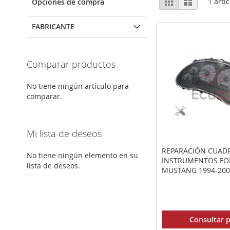
Parrilla
Lista
1
artíc
Opciones de compra
como
FABRICANTE
Comparar productos
No tiene ningún artículo para
comparar.
Mi lista de deseos
REPARACIÓN CUAD
No tiene ningún elemento en su
INSTRUMENTOS FO
lista de deseos.
MUSTANG 1994-20
Consultar p