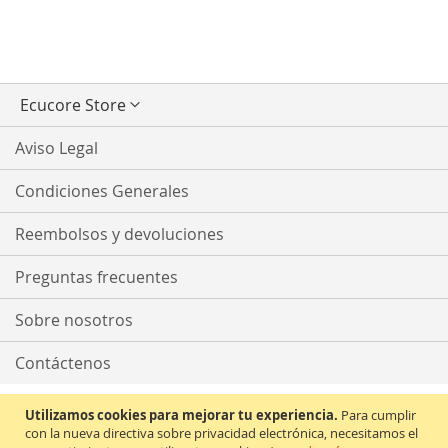
Seleccionar
Ecucore Store
tienda
Aviso Legal
Condiciones Generales
Reembolsos y devoluciones
Preguntas frecuentes
Sobre nosotros
Contáctenos
Utilizamos cookies para mejorar tu experiencia.
Para cumplir
con la nueva directiva sobre privacidad electrónica, necesitamos el