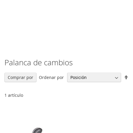
Palanca de cambios
Fi
Ordenar por
Comprar por
Di
De
1
artículo