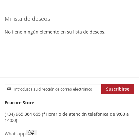
LOS
COMPARAR
LOS
COMPA
Mi lista de deseos
FAVORITOS
FAVORITOS
No tiene ningún elemento en su lista de deseos.
Inscríbase
Suscribirse
a
nuestro
Ecucore Store
boletín
de
(+34) 965 364 665 (*Horario de atención telefónica de 9:00 a
noticias:
14:00)
Whatsapp