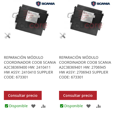
REPARACIÓN MÓDULO
REPARACIÓN MÓDULO
COORDINADOR COO8 SCANIA
COORDINADOR COO8 SCANIA
A2C38369400 HW: 2410411
A2C38369401 HW: 2706945
HW ASSY: 2410410 SUPPLIER
HW ASSY: 2706943 SUPPLIER
CODE: 673301
CODE: 673301
Consultar precio
Consultar precio
AGREGAR
AÑADIR
AGREGAR
AÑADIR
Disponible
Disponible
A
PARA
A
PARA