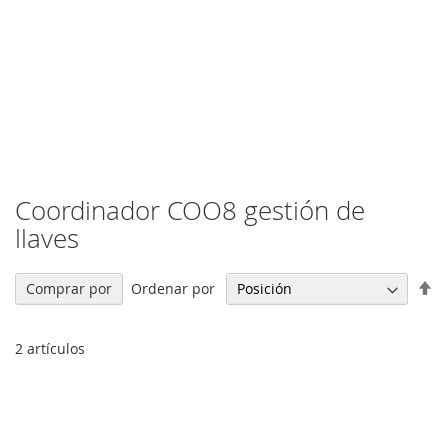
Coordinador COO8 gestión de
llaves
Fi
Ordenar por
Comprar por
Di
De
2
artículos