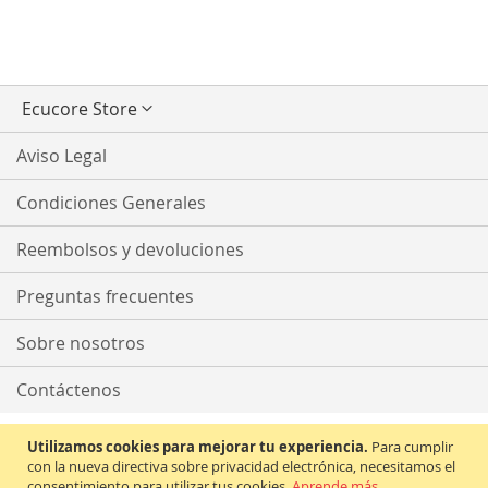
Seleccionar
Ecucore Store
tienda
Aviso Legal
Condiciones Generales
Reembolsos y devoluciones
Preguntas frecuentes
Sobre nosotros
Contáctenos
Utilizamos cookies para mejorar tu experiencia.
Para cumplir
con la nueva directiva sobre privacidad electrónica, necesitamos el
consentimiento para utilizar tus cookies.
Aprende más
.