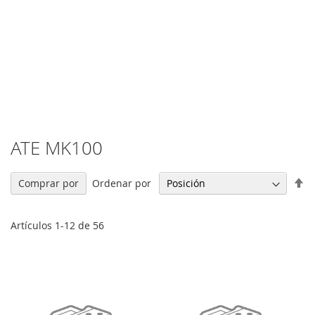
ATE MK100
Fi
Ordenar por
Comprar por
Di
De
Artículos
1
-
12
de
56