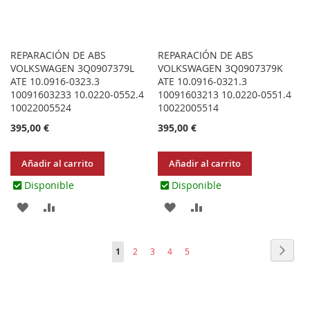
REPARACIÓN DE ABS
REPARACIÓN DE ABS
VOLKSWAGEN 3Q0907379L
VOLKSWAGEN 3Q0907379K
ATE 10.0916-0323.3
ATE 10.0916-0321.3
10091603233 10.0220-0552.4
10091603213 10.0220-0551.4
10022005524
10022005514
395,00 €
395,00 €
Añadir al carrito
Añadir al carrito
Disponible
Disponible
AGREGAR
AÑADIR
AGREGAR
AÑADIR
A
PARA
A
PARA
Página
Págin
Sigui
Actualmente
Página
Página
Página
Página
1
2
3
4
5
LOS
COMPARAR
LOS
COMPARAR
estás
FAVORITOS
FAVORITOS
leyendo