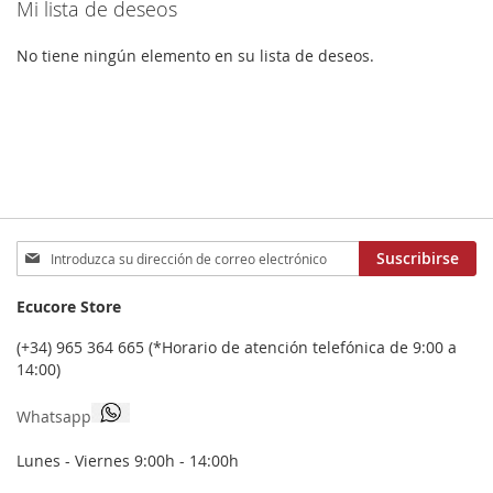
Mi lista de deseos
página
No tiene ningún elemento en su lista de deseos.
Inscríbase
Suscribirse
a
nuestro
Ecucore Store
boletín
de
(+34) 965 364 665 (*Horario de atención telefónica de 9:00 a
noticias:
14:00)
Whatsapp
Lunes - Viernes 9:00h - 14:00h