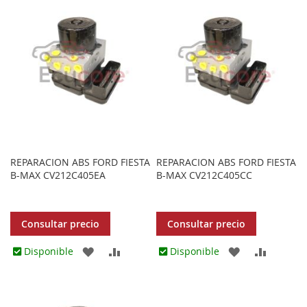
LOS
COMPARAR
LOS
COMPARAR
FAVORITOS
FAVORITOS
REPARACION ABS FORD FIESTA
REPARACION ABS FORD FIESTA
B-MAX CV212C405EA
B-MAX CV212C405CC
Consultar precio
Consultar precio
AGREGAR
AÑADIR
AGREGAR
AÑADIR
Disponible
Disponible
A
PARA
A
PARA
LOS
COMPARAR
LOS
COMPA