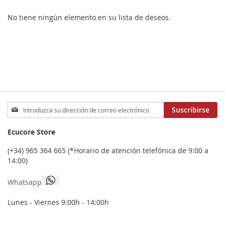
No tiene ningún elemento en su lista de deseos.
Inscríbase
Suscribirse
a
nuestro
Ecucore Store
boletín
de
(+34) 965 364 665 (*Horario de atención telefónica de 9:00 a
noticias:
14:00)
Whatsapp
Lunes - Viernes 9:00h - 14:00h