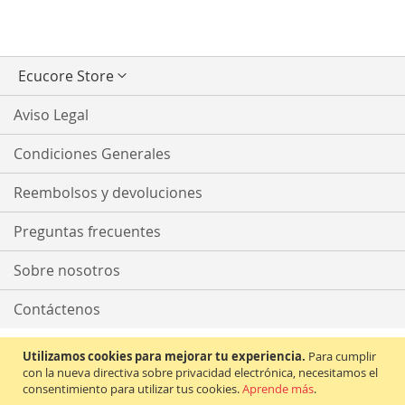
Seleccionar
Ecucore Store
tienda
Aviso Legal
Condiciones Generales
Reembolsos y devoluciones
Preguntas frecuentes
Sobre nosotros
Contáctenos
Utilizamos cookies para mejorar tu experiencia.
Para cumplir
con la nueva directiva sobre privacidad electrónica, necesitamos el
consentimiento para utilizar tus cookies.
Aprende más
.