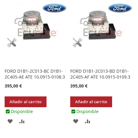
LOS
COMPARAR
LOS
COMPARAR
FAVORITOS
FAVORITOS
FORD D1B1-2C013-BC D1B1-
FORD D1B1-2C013-BD D1B1-
2C405-AE ATE 10.0915-0108.3
2C405-AF ATE 10.0915-0109.3
395,00 €
395,00 €
Añadir al carrito
Añadir al carrito
Disponible
Disponible
AGREGAR
AÑADIR
AGREGAR
AÑADIR
A
PARA
A
PARA