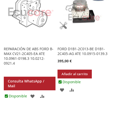
REPARACIÓN DE ABS FORD B-
FORD D1B1-2C013-BE D1B1-
MAX CV21-2C405-EA ATE
2C405-AG ATE 10.0915-0139.3
10.0961-0198.3 10.0212-
395,00 €
0921.4
Añadir al carrito
Consulta WhatsApp /
Disponible
Mail
AGREGAR
AÑADIR
AGREGAR
AÑADIR
Disponible
A
PARA
A
PARA
LOS
COMPARAR