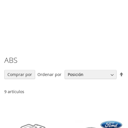
ABS
Fi
Ordenar por
Comprar por
Di
De
9
artículos