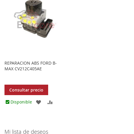
FAVORITOS
FAVORITOS
REPARACION ABS FORD B-
MAX CV212C405AE
Consultar precio
AGREGAR
AÑADIR
Disponible
A
PARA
LOS
COMPARAR
Mi lista de deseos
FAVORITOS