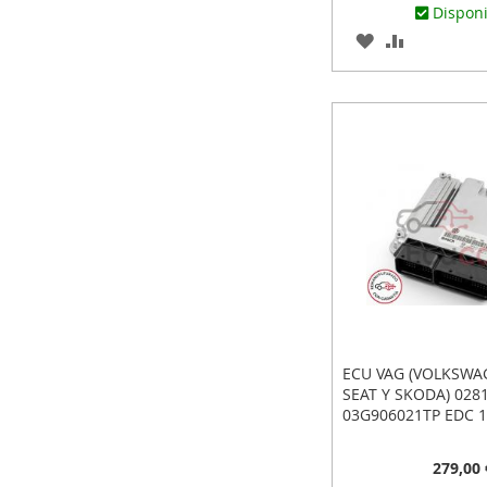
Dispon
AGREGAR
AÑADIR
A
PARA
LOS
COMPARA
FAVORITOS
ECU VAG (VOLKSWAG
SEAT Y SKODA) 028
03G906021TP EDC 1
PLUG&PLAY: CONEC
279,00 