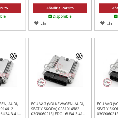
rrito
Añadir al carrito
Aña
ible
Disponible
AGREGAR
AÑADIR
AGREG
AÑ
A
PARA
A
PA
R
LOS
COMPARAR
LOS
CO
FAVORITOS
FAVOR
EN, AUDI,
ECU VAG (VOLKSWAGEN, AUDI,
ECU VAG (V
1014612
SEAT Y SKODA) 0281014582
SEAT Y SKO
6U34-3.41
03G906021SJ EDC 16U34-3.41
03G906021S