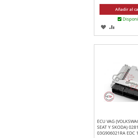
Añadir al ca
Dispon
AGREGAR
AÑADIR
A
PARA
LOS
COMPARA
FAVORITOS
ECU VAG (VOLKSWAG
SEAT Y SKODA) 028
03G906021RA EDC 1