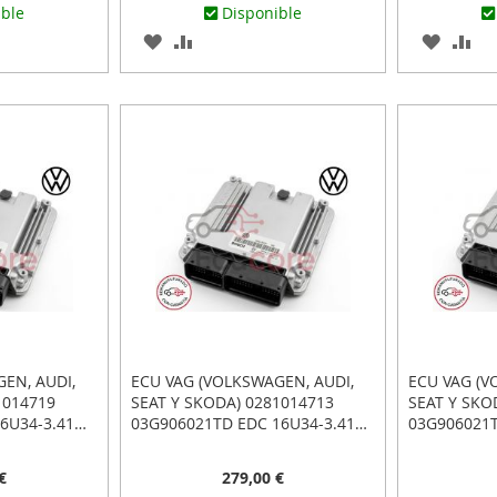
ible
Disponible
AGREGAR
AÑADIR
AGREG
AÑ
A
PARA
A
PA
R
LOS
COMPARAR
LOS
CO
FAVORITOS
FAVOR
EN, AUDI,
ECU VAG (VOLKSWAGEN, AUDI,
ECU VAG (V
1014719
SEAT Y SKODA) 0281014713
SEAT Y SKO
6U34-3.41
03G906021TD EDC 16U34-3.41
03G906021T
TAR Y LISTO
PLUG&PLAY: CONECTAR Y LISTO
PLUG&PLAY:
€
279,00 €