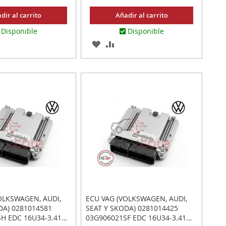
dir al carrito
Añadir al carrito
Disponible
Disponible
AR
ADIR
AGREGAR
AÑADIR
RA
A
PARA
MPARAR
LOS
COMPARAR
ITOS
FAVORITOS
OLKSWAGEN, AUDI,
ECU VAG (VOLKSWAGEN, AUDI,
DA) 0281014581
SEAT Y SKODA) 0281014425
H EDC 16U34-3.41
03G906021SF EDC 16U34-3.41