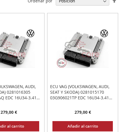
Ordenar por
Direcci
Descen
OLKSWAGEN, AUDI,
ECU VAG (VOLKSWAGEN, AUDI,
DA) 0281016305
SEAT Y SKODA) 0281015170
Q EDC 16U34-3.41
03G906021TP EDC 16U34-3.41
 CONECTAR Y LISTO
PLUG&PLAY: CONECTAR Y LISTO
279,00 €
279,00 €
dir al carrito
Añadir al carrito