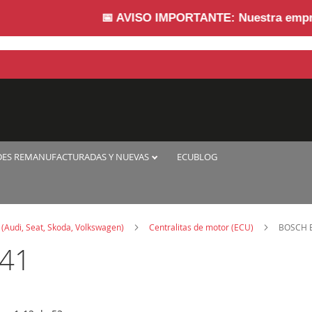
📅
AVISO IMPORTANTE:
Nuestra empresa perm
DES REMANUFACTURADAS Y NUEVAS
ECUBLOG
(Audi, Seat, Skoda, Volkswagen)
Centralitas de motor (ECU)
BOSCH E
41