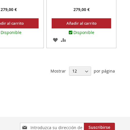
 CONECTAR Y LISTO
PLUG&PLAY: CONECTAR Y LISTO
279,00 €
279,00 €
dir al carrito
Añadir al carrito
Disponible
Disponible
AR
ADIR
AGREGAR
AÑADIR
RA
A
PARA
MPARAR
LOS
COMPARAR
ITOS
FAVORITOS
Mostrar
por página
Inscríbase
Suscribirse