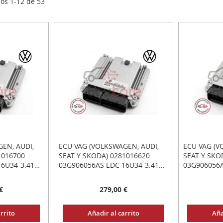
los
1
-
12
de
53
EN, AUDI,
ECU VAG (VOLKSWAGEN, AUDI,
ECU VAG (V
1016700
SEAT Y SKODA) 0281016620
SEAT Y SKO
6U34-3.41
03G906056AS EDC 16U34-3.41
03G906056A
TAR Y LISTO
PLUG&PLAY: CONECTAR Y LISTO
PLUG&PLAY:
€
279,00 €
rrito
Añadir al carrito
Aña