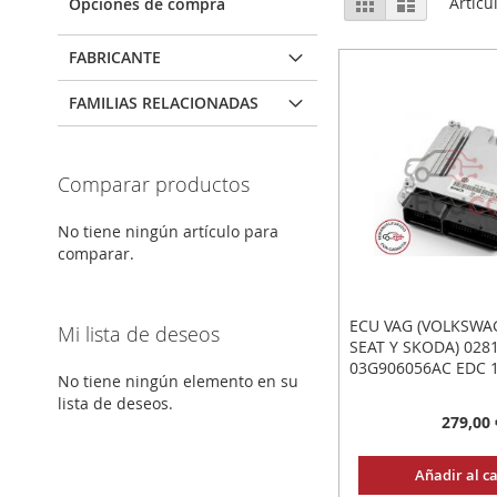
Parrilla
Lista
Artícu
Opciones de compra
como
FABRICANTE
FAMILIAS RELACIONADAS
Comparar productos
No tiene ningún artículo para
comparar.
ECU VAG (VOLKSWAG
Mi lista de deseos
SEAT Y SKODA) 028
03G906056AC EDC 1
No tiene ningún elemento en su
PLUG&PLAY: CONEC
lista de deseos.
279,00 
Añadir al ca