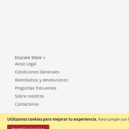
Seleccionar
Ecucore Store
tienda
Aviso Legal
Condiciones Generales
Reembolsos y devoluciones
Preguntas frecuentes
Sobre nosotros
Contáctenos
Utilizamos cookies para mejorar tu experiencia.
Para cumplir con l