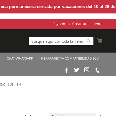
anecerá cerrada por vacaciones del
10 al 28 de agosto,
Sign In
Crear una cuenta
Mi cest
Buscar
Buscar
CHAT WHATSAPP
HERRAMIENTA COMPATIBILIDAD ECU
DC 16U34-3.41
Fijar