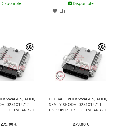
Disponible
Disponible
AR
ADIR
AGREGAR
AÑADIR
RA
A
PARA
MPARAR
LOS
COMPARAR
ITOS
FAVORITOS
OLKSWAGEN, AUDI,
ECU VAG (VOLKSWAGEN, AUDI,
DA) 0281014712
SEAT Y SKODA) 0281014711
C EDC 16U34-3.41
03G906021TB EDC 16U34-3.41
 CONECTAR Y LISTO
PLUG&PLAY: CONECTAR Y LISTO
279,00 €
279,00 €