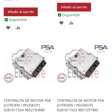
Añadir al carrito
Añadir al carrito
Disponible
Disponible
AGREGAR
AÑADIR
AGREGAR
AÑADIR
A
PARA
A
PARA
LOS
COMPARAR
LOS
COMPARAR
FAVORITOS
FAVORITOS
CENTRALITA DE MOTOR PSA
CENTRALITA DE MOTOR PSA
(CITROEN / PEUGEOT)
(CITROEN / PEUGEOT)
0281011524 9652183680
0281011523 9651257380