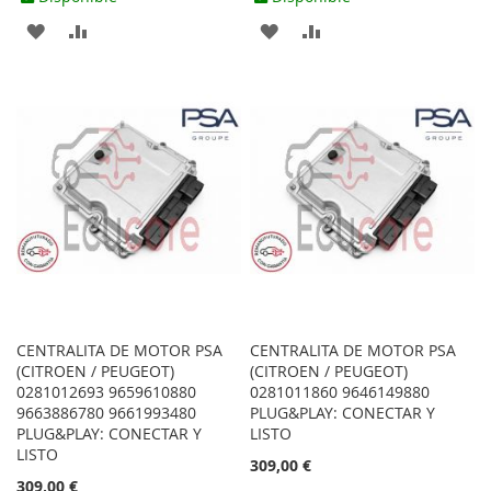
AGREGAR
AÑADIR
AGREGAR
AÑADIR
A
PARA
A
PARA
LOS
COMPARAR
LOS
COMPARAR
FAVORITOS
FAVORITOS
CENTRALITA DE MOTOR PSA
CENTRALITA DE MOTOR PSA
(CITROEN / PEUGEOT)
(CITROEN / PEUGEOT)
0281012693 9659610880
0281011860 9646149880
9663886780 9661993480
PLUG&PLAY: CONECTAR Y
PLUG&PLAY: CONECTAR Y
LISTO
LISTO
309,00 €
309,00 €