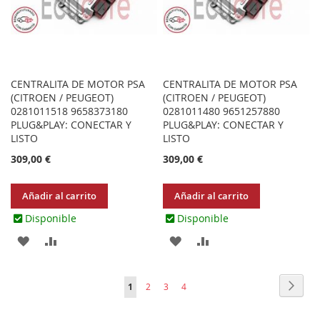
CENTRALITA DE MOTOR PSA
CENTRALITA DE MOTOR PSA
(CITROEN / PEUGEOT)
(CITROEN / PEUGEOT)
0281011518 9658373180
0281011480 9651257880
PLUG&PLAY: CONECTAR Y
PLUG&PLAY: CONECTAR Y
LISTO
LISTO
309,00 €
309,00 €
Añadir al carrito
Añadir al carrito
Disponible
Disponible
AGREGAR
AÑADIR
AGREGAR
AÑADIR
A
PARA
A
PARA
Página
Págin
Sigui
Actualmente
Página
Página
Página
1
2
3
4
LOS
COMPARAR
LOS
COMPARAR
estás
FAVORITOS
FAVORITOS