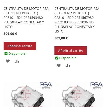
CENTRALITA DE MOTOR PSA
CENTRALITA DE MOTOR PSA
(CITROEN / PEUGEOT)
(CITROEN / PEUGEOT)
0281011521 9651593480
0281011520 9651567980
PLUG&PLAY: CONECTAR Y
9652183480 9651036480
LISTO
PLUG&PLAY: CONECTAR Y
LISTO
309,00 €
309,00 €
Añadir al carrito
Añadir al carrito
Disponible
Disponible
AGREGAR
AÑADIR
AGREGAR
AÑADIR
A
PARA
A
PARA
LOS
COMPARAR
LOS
COMPARAR
FAVORITOS
FAVORITOS