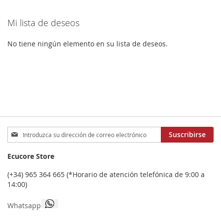
leyendo
Mi lista de deseos
página
No tiene ningún elemento en su lista de deseos.
Inscríbase
Suscribirse
a
nuestro
Ecucore Store
boletín
de
(+34) 965 364 665 (*Horario de atención telefónica de 9:00 a
noticias:
14:00)
Whatsapp