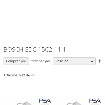
BOSCH EDC 15C2-11.1
Fi
Ordenar por
Comprar por
Di
De
Artículos
1
-
12
de
47