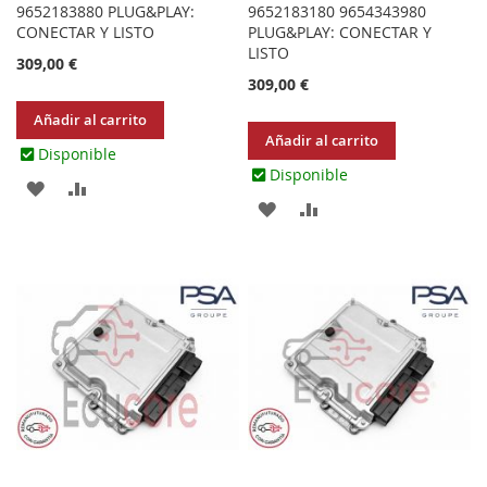
9652183880 PLUG&PLAY:
9652183180 9654343980
CONECTAR Y LISTO
PLUG&PLAY: CONECTAR Y
LISTO
309,00 €
309,00 €
Añadir al carrito
Añadir al carrito
Disponible
Disponible
AGREGAR
AÑADIR
AGREGAR
AÑADIR
A
PARA
A
PARA
LOS
COMPARAR
LOS
COMPARAR
FAVORITOS
FAVORITOS