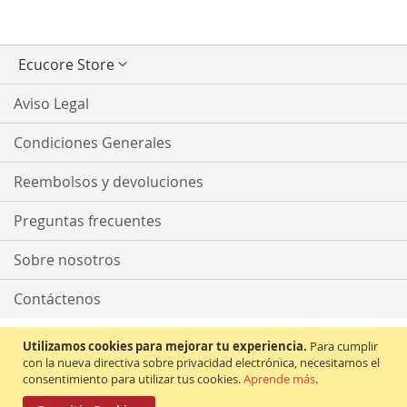
Seleccionar
Ecucore Store
tienda
Aviso Legal
Condiciones Generales
Reembolsos y devoluciones
Preguntas frecuentes
Sobre nosotros
Contáctenos
Utilizamos cookies para mejorar tu experiencia.
Para cumplir
con la nueva directiva sobre privacidad electrónica, necesitamos el
consentimiento para utilizar tus cookies.
Aprende más
.