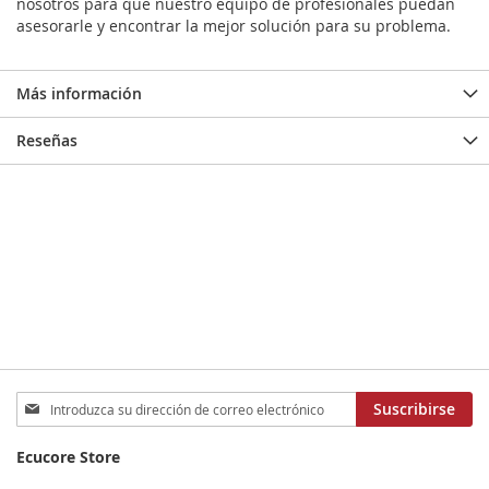
nosotros para que nuestro equipo de profesionales puedan
asesorarle y encontrar la mejor solución para su problema.
Más información
Reseñas
Inscríbase
Suscribirse
a
nuestro
Ecucore Store
boletín
de