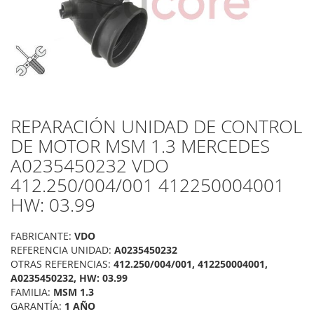
REPARACIÓN UNIDAD DE CONTROL
Saltar
al
DE MOTOR MSM 1.3 MERCEDES
comienzo
A0235450232 VDO
de
la
412.250/004/001 412250004001
galería
HW: 03.99
de
imágenes
FABRICANTE:
VDO
REFERENCIA UNIDAD:
A0235450232
OTRAS REFERENCIAS:
412.250/004/001, 412250004001,
A0235450232, HW: 03.99
FAMILIA:
MSM 1.3
GARANTÍA:
1 AÑO