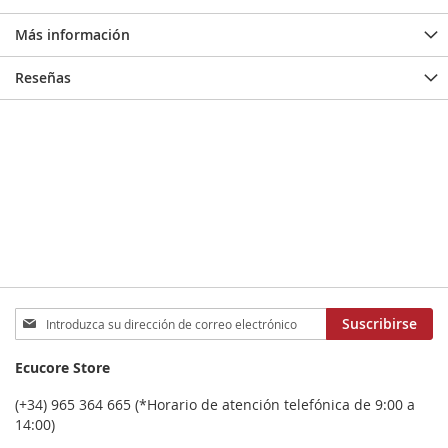
Más información
Reseñas
Inscríbase
Suscribirse
a
nuestro
Ecucore Store
boletín
de
(+34) 965 364 665 (*Horario de atención telefónica de 9:00 a
noticias:
14:00)