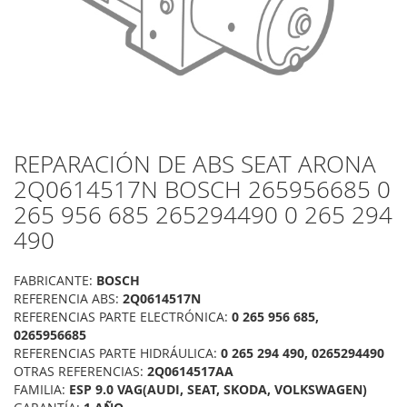
REPARACIÓN DE ABS SEAT ARONA
Saltar
al
2Q0614517N BOSCH 265956685 0
comienzo
265 956 685 265294490 0 265 294
de
la
490
galería
de
FABRICANTE:
BOSCH
imágenes
REFERENCIA ABS:
2Q0614517N
REFERENCIAS PARTE ELECTRÓNICA:
0 265 956 685,
0265956685
REFERENCIAS PARTE HIDRÁULICA:
0 265 294 490, 0265294490
OTRAS REFERENCIAS:
2Q0614517AA
FAMILIA:
ESP 9.0 VAG(AUDI, SEAT, SKODA, VOLKSWAGEN)